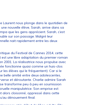
e Laurent nous plonge dans le quotidien de
, une nouvelle élève, Sarah, arrive dans sa
t sympa que les gens apprécient. Sarah, c’est
 trouble sur son passage. Malgré leur
nnelle nait rapidement entre les deux
Critique du Festival de Cannes 2014, cette
t est une libre adaptation du premier roman
 2001. La réalisatrice nous propulse avec
cée fonctionne quasi comme un huis-clos
les élèves qui le fréquentent). Car si le
ne belle amitié entre deux adolescentes,
perverse et déroutante. Charlie admire Sarah
n se transforme peu à peu en soumission
 cruelle manipulatrice. Son emprise est
t alors cloisonné, oppressé dans cette
squ’au dénouement final.