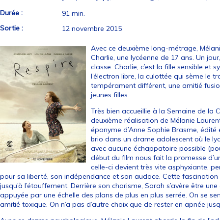
Durée :
91 min.
Sortie :
12 novembre 2015
Avec ce deuxième long-métrage, Mélani
Charlie, une lycéenne de 17 ans. Un jour
classe. Charlie, c’est la fille sensible e
l’électron libre, la culottée qui sème le
tempérament différent, une amitié fusio
jeunes filles.
Très bien accueillie à la Semaine de la 
deuxième réalisation de Mélanie Lauren
éponyme d’Anne Sophie Brasme, édité en
brio dans un drame adolescent où le ly
avec aucune échappatoire possible (pour 
début du film nous fait la promesse d’u
celle-ci devient très vite asphyxiante, 
pour sa liberté, son indépendance et son audace. Cette fascinatio
jusqu’à l’étouffement. Derrière son charisme, Sarah s’avère être une
appuyée par une échelle des plans de plus en plus serrée. On se sen
amitié toxique. On n’a pas d’autre choix que de rester en apnée ju