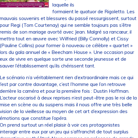
laquelle ils
formaient le quatuor de Rigoletto. Les
mauvais souvenirs et blessures du passé ressurgissent, surtout
pour Regi (Tom Courtenay) qui ne semble toujours pas s’être
remis de son mariage avorté avec Jean. Malgré sa rancœur, il
mettra tout en œuvre avec Wilfried (Billy Connolly) et Cissy
(Pauline Collins) pour former à nouveau ce célèbre « quartet »
lors du gala annuel de « Beecham House ». Une occasion pour
eux de vivre en quelque sorte une seconde jeunesse et de
sauver l’établissement qu’ils chérissent tant.
Le scénario n’a véritablement rien d’extraordinaire mais ce qui
l’est par contre davantage, c’est l’homme que l’on retrouve
derrière la caméra et pour la première fois : Dustin Hoffman.
L’acteur oscarisé à deux reprises n’est peut-être pas le roi de la
mise en scène ou du suspens mais il nous offre une très belle
vision de la vieillesse au moyen de cet art d’expression des
émotions que constitue l’opéra.
On prend surtout un réel plaisir à voir ces protagonistes
interagir entre eux par un jeu qui s’affranchit de tout surplus