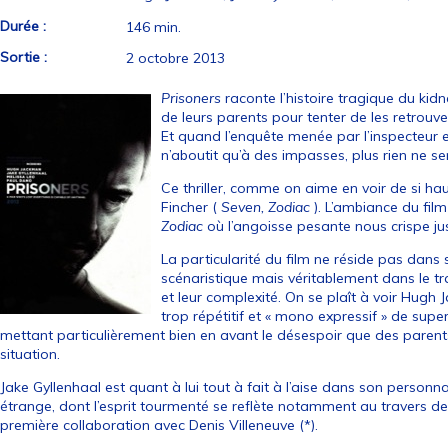
Durée :
146 min.
Sortie :
2 octobre 2013
Prisoners
raconte l’histoire tragique du kid
de leurs parents pour tenter de les retrouve
Et quand l’enquête menée par l’inspecteur e
n’aboutit qu’à des impasses, plus rien ne sem
Ce thriller, comme on aime en voir de si hau
Fincher (
Seven, Zodiac
). L’ambiance du film
Zodiac
où l’angoisse pesante nous crispe 
La particularité du film ne réside pas dan
scénaristique mais véritablement dans le 
et leur complexité. On se plaît à voir Hugh
trop répétitif et « mono expressif » de super h
mettant particulièrement bien en avant le désespoir que des parent
situation.
Jake Gyllenhaal est quant à lui tout à fait à l’aise dans son person
étrange, dont l’esprit tourmenté se reflète notamment au travers de se
première collaboration avec Denis Villeneuve (*).