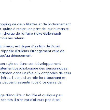
napping de deux fillettes et de l’acharnement
r, quitte à renier une part de leur humanité.
n charge de l’affaire (Jake Gyllenhaal)
ble les retenir.
t niveau, est digne d’un film de David
 rappelle d’ailleurs étrangement celle de
jusqu’au dénouement.
s son style ou dans son développement
traitement psychologique des personnages
 Jackman dans un rôle aux antipodes de celui
éros. Il tient ici un rôle fort, touchant et
s peuvent ressentir face à ce genre de
nage d’enquêteur trouble et quelque peu
s tics. Il n’en est d’ailleurs pas à sa