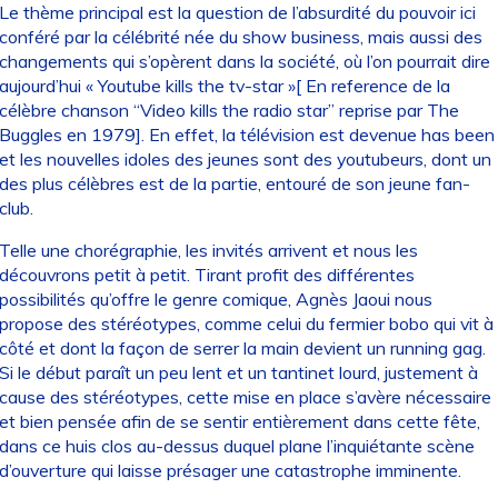
Le thème principal est la question de l’absurdité du pouvoir ici
conféré par la célébrité née du show business, mais aussi des
changements qui s’opèrent dans la société, où l’on pourrait dire
aujourd’hui « Youtube kills the tv-star »[ En reference de la
célèbre chanson “Video kills the radio star” reprise par The
Buggles en 1979]. En effet, la télévision est devenue has been
et les nouvelles idoles des jeunes sont des youtubeurs, dont un
des plus célèbres est de la partie, entouré de son jeune fan-
club.
Telle une chorégraphie, les invités arrivent et nous les
découvrons petit à petit. Tirant profit des différentes
possibilités qu’offre le genre comique, Agnès Jaoui nous
propose des stéréotypes, comme celui du fermier bobo qui vit à
côté et dont la façon de serrer la main devient un running gag.
Si le début paraît un peu lent et un tantinet lourd, justement à
cause des stéréotypes, cette mise en place s’avère nécessaire
et bien pensée afin de se sentir entièrement dans cette fête,
dans ce huis clos au-dessus duquel plane l’inquiétante scène
d’ouverture qui laisse présager une catastrophe imminente.