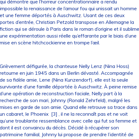
qui démontre que l’horreur concentrationnaire a rendu
impossible la renaissance de l’amour fou qui unissait un homme
et une femme déportés à Auschwitz. Usant de ces deux
portes d’entrée, Christian Petzold transpose en Allemagne la
fiction qui se déroule à Paris dans le roman d’origine et il sublim
une expérimentation aussi réelle qu’effarante par le biais d’une
mise en scène hitchcockienne en trompe l’œil.
Grièvement défigurée, la chanteuse Nelly Lenz (Nina Hoss)
retourne en juin 1945 dans un Berlin dévasté. Accompagnée
de sa fidèle amie, Lene (Nina Kunzendorf), elle est la seule
survivante d’une famille déportée à Auschwitz. À peine remise
d’une opération de reconstruction faciale, Nelly part à la
recherche de son mari, Johnny (Ronald Zehrfeld), malgré les
mises en garde de son amie. Quand elle retrouve sa trace dans
un cabaret, le Phoenix
[3]
, il ne la reconnaît pas et ne voit
qu’une troublante ressemblance avec celle qui fut sa femme et
dont il est convaincu du décès. Décidé à récupérer son
patrimoine familial, Johnny lui propose de prendre l’identité de