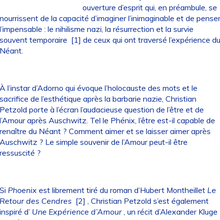
ouverture d’esprit qui, en préambule, se
nourrissent de la capacité d’imaginer l’inimaginable et de pense
l’impensable : le nihilisme nazi, la résurrection et la survie
souvent temporaire
[1]
de ceux qui ont traversé l’expérience d
Néant.
À l’instar d’Adorno qui évoque l’holocauste des mots et le
sacrifice de l’esthétique après la barbarie nazie, Christian
Petzold porte à l’écran l’audacieuse question de l’être et de
l’Amour après Auschwitz. Tel le Phénix, l’être est-il capable de
renaître du Néant ? Comment aimer et se laisser aimer après
Auschwitz ? Le simple souvenir de l’Amour peut-il être
ressuscité ?
Si
Phoenix
est librement tiré du roman d’Hubert Montheillet
Le
Retour des Cendres
[2]
, Christian Petzold s’est également
inspiré d’
Une Expérience d’Amour
, un récit d’Alexander Kluge