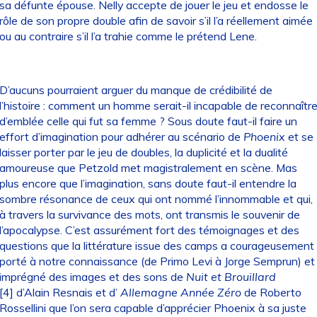
sa défunte épouse. Nelly accepte de jouer le jeu et endosse le
rôle de son propre double afin de savoir s’il l’a réellement aimée
ou au contraire s’il l’a trahie comme le prétend Lene.
D’aucuns pourraient arguer du manque de crédibilité de
l’histoire : comment un homme serait-il incapable de reconnaîtr
d’emblée celle qui fut sa femme ? Sous doute faut-il faire un
effort d’imagination pour adhérer au scénario de
Phoenix
et se
laisser porter par le jeu de doubles, la duplicité et la dualité
amoureuse que Petzold met magistralement en scène. Mas
plus encore que l’imagination, sans doute faut-il entendre la
sombre résonance de ceux qui ont nommé l’innommable et qui,
à travers la survivance des mots, ont transmis le souvenir de
l’apocalypse. C’est assurément fort des témoignages et des
questions que la littérature issue des camps a courageusement
porté à notre connaissance (de Primo Levi à Jorge Semprun) et
imprégné des images et des sons de
Nuit et Brouillard
[4]
d’Alain Resnais et d’
Allemagne Année Zéro
de Roberto
Rossellini que l’on sera capable d’apprécier Phoenix à sa juste