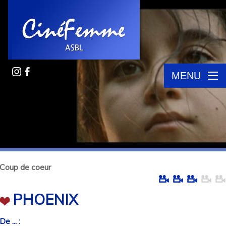
MENU
Coup de coeur
PHOENIX
De ... :