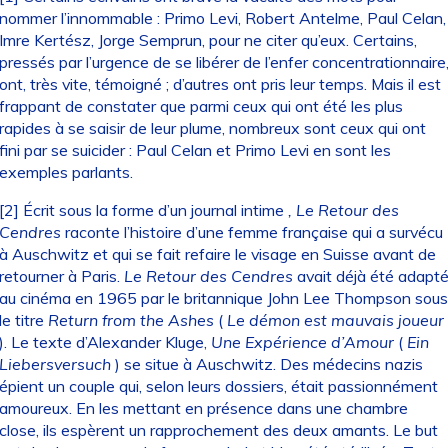
nommer l’innommable : Primo Levi, Robert Antelme, Paul Celan,
Imre Kertész, Jorge Semprun, pour ne citer qu’eux. Certains,
pressés par l’urgence de se libérer de l’enfer concentrationnaire
ont, très vite, témoigné ; d’autres ont pris leur temps. Mais il est
frappant de constater que parmi ceux qui ont été les plus
rapides à se saisir de leur plume, nombreux sont ceux qui ont
fini par se suicider : Paul Celan et Primo Levi en sont les
exemples parlants.
[2]
Écrit sous la forme d’un journal intime
, Le Retour des
Cendres
raconte l’histoire d’une femme française qui a survécu
à Auschwitz et qui se fait refaire le visage en Suisse avant de
retourner à Paris.
Le Retour des Cendres
avait déjà été adapt
au cinéma en 1965 par le britannique John Lee Thompson sous
le titre
Return from the Ashes
(
Le démon est mauvais joueur
). Le texte d’Alexander Kluge,
Une Expérience d’Amour
(
Ein
Liebersversuch
) se situe à Auschwitz. Des médecins nazis
épient un couple qui, selon leurs dossiers, était passionnément
amoureux. En les mettant en présence dans une chambre
close, ils espèrent un rapprochement des deux amants. Le but