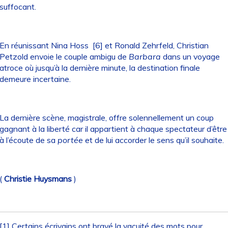
suffocant.
En réunissant Nina Hoss
[6]
et Ronald Zehrfeld, Christian
Petzold envoie le couple ambigu de
Barbara
dans un voyage
atroce où jusqu’à la dernière minute, la destination finale
demeure incertaine.
La dernière scène, magistrale, offre solennellement un coup
gagnant à la liberté car il appartient à chaque spectateur d’être
à l’écoute de sa
portée
et de lui accorder le sens qu’il souhaite.
(
Christie Huysmans
)
[1]
Certains écrivains ont bravé la vacuité des mots pour