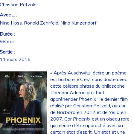
Christian Petzold
Avec ... :
Nina Hoss, Ronald Zehrfeld, Nina Kunzendorf
Durée :
98 min.
Sortie :
11 mars 2015
« Après Auschwitz, écrire un poème
est barbare. » C’est sans doute avec
cette célèbre phrase du philosophe
Theodor Adorno qu’il faut
appréhender
Phoenix
, le dernier film
réalisé par Christian Petzold, auteur
de
Barbara
en 2012 et de
Yella
en
2007. Car
Phoenix
est un oiseau rare
qui mérite d’être approché avec un
certain état d’esprit. Un état et une