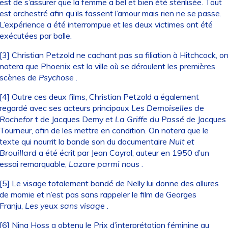
est de s’assurer que la femme a bel et bien été stérilisée. Tout
est orchestré afin qu’ils fassent l’amour mais rien ne se passe.
L’expérience a été interrompue et les deux victimes ont été
exécutées par balle.
[3]
Christian Petzold ne cachant pas sa filiation à Hitchcock, o
notera que Phoenix est la ville où se déroulent les premières
scènes de
Psychose
.
[4]
Outre ces deux films, Christian Petzold a également
regardé avec ses acteurs principaux
Les Demoiselles de
Rochefor
t de Jacques Demy et
La Griffe du Passé
de Jacques
Tourneur, afin de les mettre en condition. On notera que le
texte qui nourrit la bande son du documentaire
Nuit et
Brouillard
a été écrit par Jean Cayrol, auteur en 1950 d’un
essai remarquable,
Lazare parmi nous
.
[5]
Le visage totalement bandé de Nelly lui donne des allures
de momie et n’est pas sans rappeler le film de Georges
Franju,
Les yeux sans visage
.
[6]
Nina Hoss a obtenu le Prix d’interprétation féminine au