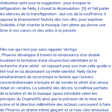
réalisateur opte pour la suggestion : pour évoquer la
défiguration de Nelly, il choisit la dissimulation
[5]
et fait parler
les silences de la transfiguration ; aux cris de la souffrance, il
oppose le bruissement feutrés des non-dits, pour exprimer
l’indicible, il fait chanter la musique, l’art ultime qui
donne une
âme à nos cœurs et des ailes à la pensée
.
Film noir qui n’est pas sans rappeler
Vertigo
,
Phoenix
développe à travers la renaissance d’un double
troublant la tentative d’une résurrection identitaire et la
recherche d’une vérité : en rejouant pour son mari celle qu’elle a
été tout en lui dissimulant sa réelle identité, Nelly tâche
simultanément de reconstruire la femme que l’univers
concentrationnaire a broyée et de sonder la vérité d’un amour
réduit en cendres. La sobriété des décors, la maîtrise parfaite
de la lumière et de la musique (quasi introduite selon les
principes du Dogme95) ainsi que la précision de la mise en
scène et la direction millimétrée des acteurs concourent à faire
de
Phoenix
un drame intime glaçant et un huis-clos amoureux