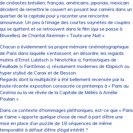
de cinéastes brésilien, français, américains, japonais, mexicain
décident de remettre le couvert en posant leur caméra dans un
quartier de la capitale pour y raconter une rencontre
amoureuse. Un peu à l’image des courtes saynètes de couples
qui se quittent et se retrouvent dans le film (qui se passe à
Bruxelles) de Chantal Akerman « Toute une Nuit ».
Chacun a évidemment sa propre mémoire cinématographique
de Paris dans laquelle s’entassent, en désordre, les regards
mutins d’Ernst Lubitsch (« Ninotchka »), fantastiques de
Feuillade (« Fantômas »), résolument modernes de Klapisch ou
hyper stylisé de Carax et de Besson.
Regards dont la multiplicité a été bellement recensée par la
toute récente exposition consacrée ce printemps à « Paris au
Cinéma ou la vie rêvée de la Capitale de Méliès à Amélie
Poulain »
Dans ce contexte d’hommages pléthoriques, est-ce que « Paris
je t’aime » apporte quelque chose de neuf à part d’être une
mise en place d’un puzzle de 18 séquences de même
temporalité à défaut d’être d’égal intérêt ?