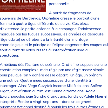
personnelle.
À partir de fragments de
souvenirs de Berthevas,
Orpheline
dresse le portrait d’une
femme à quatre âges différents de sa vie. Ces blocs
d’existence (la petite enfance à la campagne, l’adolescence
marquée par les fugues successives, les années de débrouille,
l’âge adulte) se dérobent à la linéarité d’un montage
chronologique et le principe de l’ellipse engendre des coupes qui
sont autant de vides laissés à l’interprétation libre du
spectateur.
Ambitieux dès l’écriture du scénario,
Orpheline
s’appuie sur une
construction complexe, mais régie par une règle assez simple –
pour peu que l’on y adhère dès le départ : un âge, un prénom,
une actrice. Quatre mues successives d’une identité à
interroger. Ainsi, Vega Cuzytek incarne Kiki à six ans, Solène
Rigot, la révélation du film, est Karine à treize ans, Adèle
Exarchopoulos joue Sandra à vingt ans, tandis qu’Adèle Haenel
interprète Renée à vingt-sept ans – dans un segment
purement fictionnel destiné à nourrir les trois autres étapes du