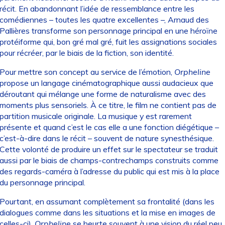
récit. En abandonnant l’idée de ressemblance entre les
comédiennes – toutes les quatre excellentes –, Arnaud des
Pallières transforme son personnage principal en une héroïne
protéiforme qui, bon gré mal gré, fuit les assignations sociales
pour récréer, par le biais de la fiction, son identité.
Pour mettre son concept au service de l’émotion,
Orpheline
propose un langage cinématographique aussi audacieux que
déroutant qui mélange une forme de naturalisme avec des
moments plus sensoriels. À ce titre, le film ne contient pas de
partition musicale originale. La musique y est rarement
présente et quand c’est le cas elle a une fonction diégétique –
c’est-à-dire dans le récit – souvent de nature synesthésique.
Cette volonté de produire un effet sur le spectateur se traduit
aussi par le biais de champs-contrechamps construits comme
des regards-caméra à l’adresse du public qui est mis à la place
du personnage principal.
Pourtant, en assumant complètement sa frontalité (dans les
dialogues comme dans les situations et la mise en images de
celles-ci),
Orpheline
se heurte souvent à une vision du réel peu