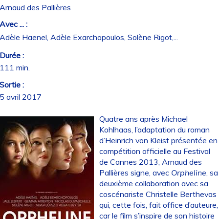
Arnaud des Pallières
Avec ... :
Adèle Haenel, Adèle Exarchopoulos, Solène Rigot,...
Durée :
111 min.
Sortie :
5 avril 2017
Quatre ans après Michael
Kohlhaas, l’adaptation du roman
d’Heinrich von Kleist présentée en
compétition officielle au Festival
de Cannes 2013, Arnaud des
Pallières signe, avec
Orpheline
, sa
deuxième collaboration avec sa
coscénariste Christelle Berthevas
qui, cette fois, fait office d’auteure,
car le film s’inspire de son histoire