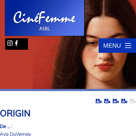
MENU
ORIGIN
De ... :
Ava DuVernay