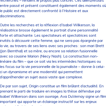
recherches – rendent le propos plus concret. Ces allers/retours
entre passé et présent constituent également des moments o
le public est directement confronté à l’Histoire et aux
discriminations.
Outre les recherches et la réflexion d’Isabel Wilkerson, la
réalisatrice brosse également le portrait d’une personnalité
forte et attachante. Les spectateurs et spectatrices sont
invités à découvrir cette femme, qui ne sera pas épargnée par
la vie, au travers de ses liens avec ses proches : son mari Brett
(Jon Bernthal) et sa mère, ou encore sa relation fusionnelle
avec sa cousine Marion (Niecy Nash). La construction non-
linéaire du film – que ce soit via les intermèdes historiques ou
les focus sur la vie personnelle de la journaliste – donne à celui-
ci un dynamisme et une modernité qui permettent
d’appréhender un sujet aussi vaste que complexe.
De par son sujet, Origin constitue un film brûlant d’actualité. En
prenant le parti de traduire en images la thèse défendue par
Isabel Wilkerson dans son ouvrage, Ava DuVernay signe un fil
important qui apporte un éclairage instructif sur les enjeux