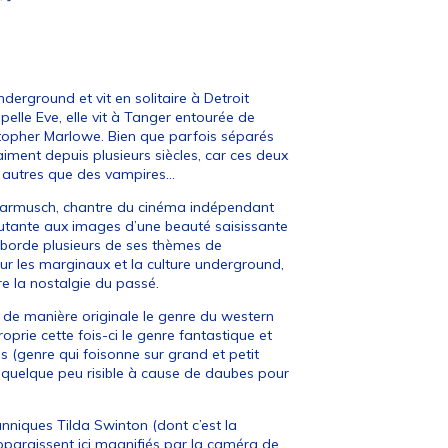
nderground et vit en solitaire à Detroit
pelle Eve, elle vit à Tanger entourée de
istopher Marlowe. Bien que parfois séparés
ment depuis plusieurs siècles, car ces deux
t autres que des vampires…
im Jarmusch, chantre du cinéma indépendant
outante aux images d’une beauté saisissante
 aborde plusieurs de ses thèmes de
pour les marginaux et la culture underground,
e la nostalgie du passé.
é de manière originale le genre du western
prie cette fois-ci le genre fantastique et
es (genre qui foisonne sur grand et petit
 quelque peu risible à cause de daubes pour
nniques Tilda Swinton (dont c’est la
apparaissent ici magnifiés par la caméra de