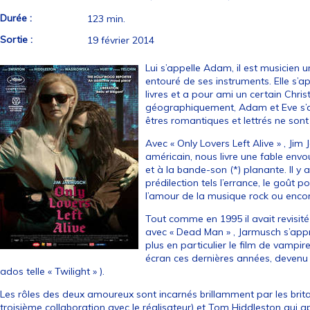
Durée :
123 min.
Sortie :
19 février 2014
Lui s’appelle Adam, il est musicien u
entouré de ses instruments. Elle s’ap
livres et a pour ami un certain Chr
géographiquement, Adam et Eve s’ai
êtres romantiques et lettrés ne son
Avec « Only Lovers Left Alive » , J
américain, nous livre une fable env
et à la bande-son (*) planante. Il y
prédilection tels l’errance, le goût 
l’amour de la musique rock ou encor
Tout comme en 1995 il avait revisit
avec « Dead Man » , Jarmusch s’appro
plus en particulier le film de vampir
écran ces dernières années, devenu
ados telle « Twilight » ).
Les rôles des deux amoureux sont incarnés brillamment par les brita
troisième collaboration avec le réalisateur) et Tom Hiddleston qui 