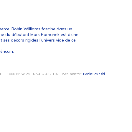
merce, Robin Williams fascine dans un
scène du débutant Mark Romanek est d’une
 ses décors rigides l’univers vide de ce
ricain.
15 - 1000 Bruxelles - NN462.437.107 - Web-master :
Banlieues asbl