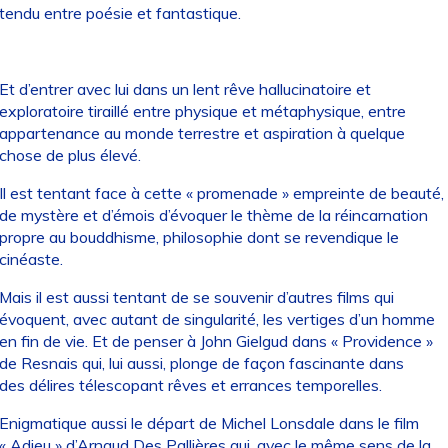
tendu entre poésie et fantastique.
Et d’entrer avec lui dans un lent rêve hallucinatoire et
exploratoire tiraillé entre physique et métaphysique, entre
appartenance au monde terrestre et aspiration à quelque
chose de plus élevé.
Il est tentant face à cette « promenade » empreinte de beauté,
de mystère et d’émois d’évoquer le thème de la réincarnation
propre au bouddhisme, philosophie dont se revendique le
cinéaste.
Mais il est aussi tentant de se souvenir d’autres films qui
évoquent, avec autant de singularité, les vertiges d’un homme
en fin de vie. Et de penser à John Gielgud dans « Providence »
de Resnais qui, lui aussi, plonge de façon fascinante dans
des délires télescopant rêves et errances temporelles.
Enigmatique aussi le départ de Michel Lonsdale dans le film
« Adieu » d’Arnaud Des Pallières qui, avec le même sens de la