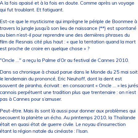
A la fois apaisé et à la fois en doute. Comme après un voyage
qui fut troublant. Et fatiguant.
Est-ce que le mysticisme qui imprègne le périple de Boonmee à
travers la jungle jusqu’à son lieu de naissance (**) est spontané
ou bien n’est-il pour reprendre une des dernières phrases du
film de Resnais cité plus haut : « que la tentation quand la mort
est proche de croire en quelque chose » ?
"Oncle …" a reçu la Palme d’Or au festival de Cannes 2010.
Dans sa chronique à chaud parue dans le Monde du 25 mai soit
le lendemain du prononcé, Eric Neuhoff, dont la dent est
souvent de piranha, écrivait : en consacrant « Oncle … » les juré
cannois perpétuent une tradition plus que trentenaire : on n’est
pas à Cannes pour s’amuser.
Peut-être. Mais ils sont là aussi pour donner aux problèmes qui
secouent la planète un écho. Au printemps 2010, la Thaïlande
était en quasi état de guerre civile. Le noyau d’insurrection
étant la région natale du cinéaste : l’Isan.