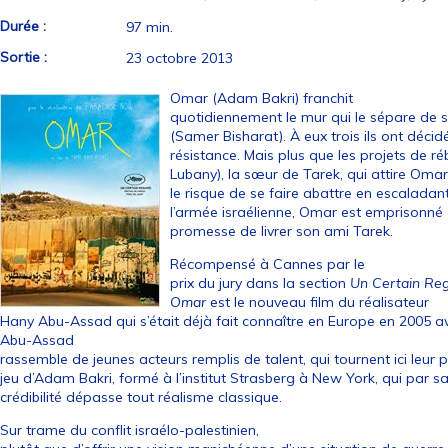
Durée :
97 min.
Sortie :
23 octobre 2013
Omar (Adam Bakri) franchit
quotidiennement le mur qui le sépare de 
(Samer Bisharat). À eux trois ils ont décid
résistance. Mais plus que les projets de ré
Lubany), la sœur de Tarek, qui attire Oma
le risque de se faire abattre en escaladan
l’armée israélienne, Omar est emprisonné e
promesse de livrer son ami Tarek.
Récompensé à Cannes par le
prix du jury dans la section
Un Certain Reg
Omar
est le nouveau film du réalisateur
Hany Abu-Assad qui s’était déjà fait connaître en Europe en 2005 
Abu-Assad
rassemble de jeunes acteurs remplis de talent, qui tournent ici leur p
jeu d’Adam Bakri, formé à l’institut Strasberg à New York, qui par s
crédibilité dépasse tout réalisme classique.
Sur trame du conflit israélo-palestinien,