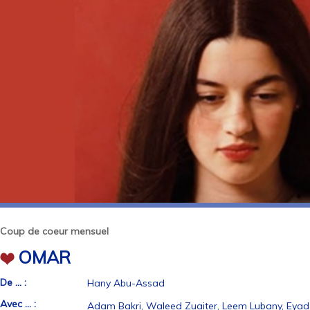
Coup de coeur mensuel
OMAR
De ... :
Hany Abu-Assad
Avec ... :
Adam Bakri, Waleed Zuaiter, Leem Lubany, Eyad H