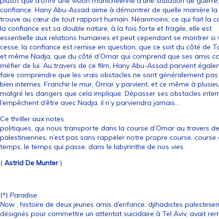
plutôt que d’offrir une vision manichéenne d’une situation de guerre
confiance. Hany Abu-Assad aime à démontrer de quelle manière la
trouve au cœur de tout rapport humain. Néanmoins, ce qui fait la c
la confiance est sa double nature, à la fois forte et fragile, elle est
essentielle aux relations humaines et peut cependant se montrer si v
cesse, la confiance est remise en question, que ce soit du côté de 
et même Nadja, que du côté d’Omar qui comprend que ses amis 
méfier de lui. Au travers de ce film, Hany Abu-Assad parvient égal
faire comprendre que les vrais obstacles ne sont généralement pas
bien internes. Franchir le mur, Omar y parvient, et ce même à plusieu
malgré les dangers que cela implique. Dépasser ses obstacles intern
l’empêchent d’être avec Nadja, il n’y parviendra jamais…
Ce thriller aux notes
politiques, qui nous transporte dans la course d’Omar au travers de
palestiniennes, n’est pas sans rappeler notre propre course, course 
temps, le temps qui passe, dans le labyrinthe de nos vies.
(
Astrid De Munter
)
(*)
Paradise
Now
, histoire de deux jeunes amis d’enfance, djihadistes palestinien
désignés pour commettre un attentat suicidaire à Tel Aviv, avait r