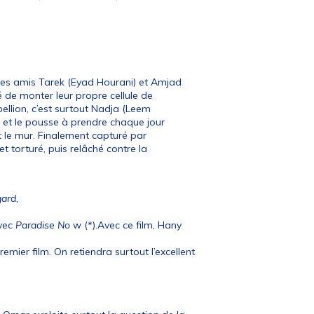
ses amis Tarek (Eyad Hourani) et Amjad
é de monter leur propre cellule de
bellion, c’est surtout Nadja (Leem
r et le pousse à prendre chaque jour
t le mur. Finalement capturé par
t torturé, puis relâché contre la
ard,
avec
Paradise No
w (*).Avec ce film, Hany
remier film. On retiendra surtout l’excellent
a