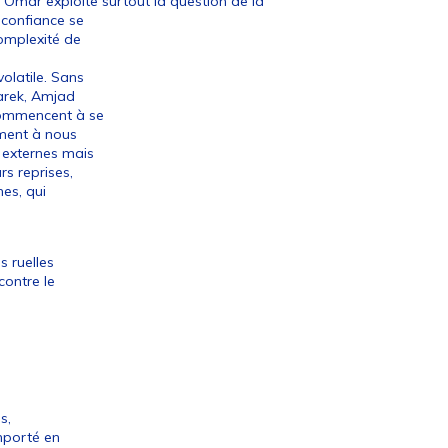
, Omar exploite surtout la question de la
 confiance se
omplexité de
olatile. Sans
Tarek, Amjad
commencent à se
ement à nous
 externes mais
rs reprises,
es, qui
s ruelles
contre le
s,
emporté en