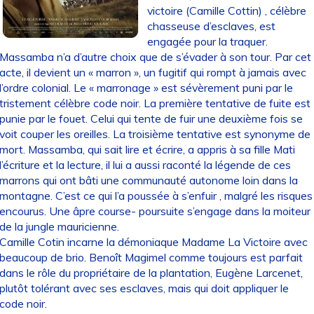
victoire (Camille Cottin) , célèbre
chasseuse d’esclaves, est
engagée pour la traquer.
Massamba n’a d’autre choix que de s’évader à son tour. Par cet
acte, il devient un « marron », un fugitif qui rompt à jamais avec
l’ordre colonial. Le « marronage » est sévèrement puni par le
tristement célèbre code noir. La première tentative de fuite est
punie par le fouet. Celui qui tente de fuir une deuxième fois se
voit couper les oreilles. La troisième tentative est synonyme de
mort. Massamba, qui sait lire et écrire, a appris à sa fille Mati
l’écriture et la lecture, il lui a aussi raconté la légende de ces
marrons qui ont bâti une communauté autonome loin dans la
montagne. C’est ce qui l’a poussée à s’enfuir , malgré les risques
encourus. Une âpre course- poursuite s’engage dans la moiteur
de la jungle mauricienne.
Camille Cotin incarne la démoniaque Madame La Victoire avec
beaucoup de brio. Benoît Magimel comme toujours est parfait
dans le rôle du propriétaire de la plantation, Eugène Larcenet,
plutôt tolérant avec ses esclaves, mais qui doit appliquer le
code noir.