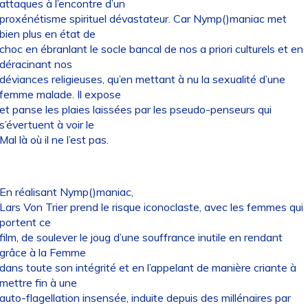
attaques à l’encontre d’un
proxénétisme spirituel dévastateur. Car Nymp()maniac met
bien plus en état de
choc en ébranlant le socle bancal de nos a priori culturels et en
déracinant nos
déviances religieuses, qu’en mettant à nu la sexualité d’une
femme malade. Il expose
et panse les plaies laissées par les pseudo-penseurs qui
s’évertuent à voir le
Mal là où il ne l’est pas.
En réalisant Nymp()maniac,
Lars Von Trier prend le risque iconoclaste, avec les femmes qui
portent ce
film, de soulever le joug d’une souffrance inutile en rendant
grâce à la Femme
dans toute son intégrité et en l’appelant de manière criante à
mettre fin à une
auto-flagellation insensée, induite depuis des millénaires par