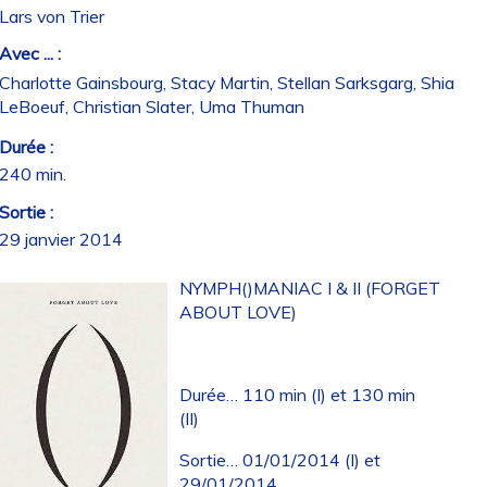
Lars von Trier
Avec ... :
Charlotte Gainsbourg, Stacy Martin, Stellan Sarksgarg, Shia
LeBoeuf, Christian Slater, Uma Thuman
Durée :
240 min.
Sortie :
29 janvier 2014
NYMPH()MANIAC I & II (FORGET
ABOUT LOVE)
Durée… 110 min (I) et 130 min
(II)
Sortie… 01/01/2014 (I) et
29/01/2014