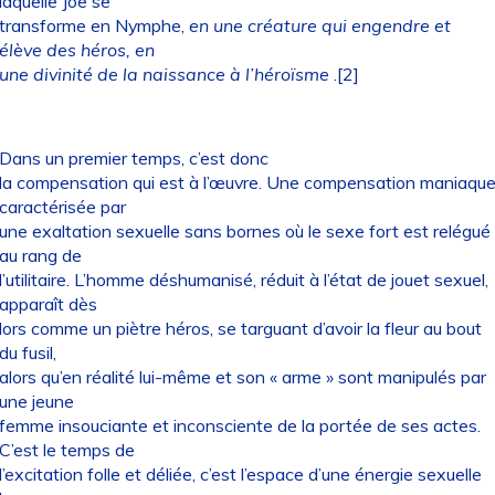
laquelle Joe se
transforme en Nymphe,
en une créature qui engendre et
élève des héros, en
une divinité de la naissance à l’héroïsme
.[2]
Dans un premier temps, c’est donc
la compensation qui est à l’œuvre. Une compensation maniaqu
caractérisée par
une exaltation sexuelle sans bornes où le sexe fort est relégué
au rang de
l’utilitaire. L’homme déshumanisé, réduit à l’état de jouet sexuel,
apparaît dès
lors comme un piètre héros, se targuant d’avoir la fleur au bout
du fusil,
alors qu’en réalité lui-même et son « arme » sont manipulés par
une jeune
femme insouciante et inconsciente de la portée de ses actes.
C’est le temps de
l’excitation folle et déliée, c’est l’espace d’une énergie sexuelle