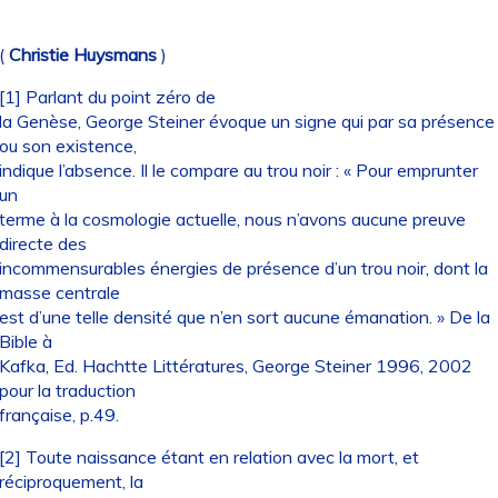
(
Christie Huysmans
)
[1] Parlant du point zéro de
la Genèse, George Steiner évoque un signe qui par sa présence
ou son existence,
indique l’absence. Il le compare au trou noir : « Pour emprunter
un
terme à la cosmologie actuelle, nous n’avons aucune preuve
directe des
incommensurables énergies de présence d’un trou noir, dont la
masse centrale
est d’une telle densité que n’en sort aucune émanation. » De la
Bible à
Kafka, Ed. Hachtte Littératures, George Steiner 1996, 2002
pour la traduction
française, p.49.
[2] Toute naissance étant en relation avec la mort, et
réciproquement, la