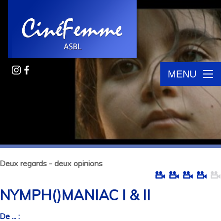
MENU
Deux regards - deux opinions
NYMPH()MANIAC I & II
De ... :