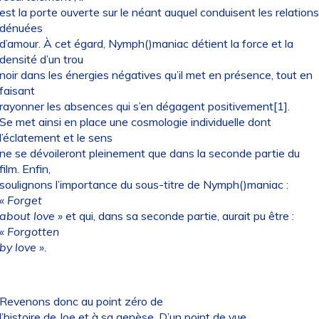
est la porte ouverte sur le néant auquel conduisent les relations
dénuées
d’amour. À cet égard, Nymph()maniac détient la force et la
densité d’un trou
noir dans les énergies négatives qu’il met en présence, tout en
faisant
rayonner les absences qui s’en dégagent positivement[1].
Se met ainsi en place une cosmologie individuelle dont
l’éclatement et le sens
ne se dévoileront pleinement que dans la seconde partie du
film. Enfin,
soulignons l’importance du sous-titre de Nymph()maniac :
« Forget
about love »
et qui, dans sa seconde partie, aurait pu être :
« Forgotten
by love ».
Revenons donc au point zéro de
l’histoire de Joe et à sa genèse. D’un point de vue