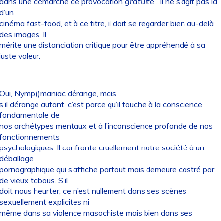
dans une démarche de provocation
gratuite
. Il ne s’agit pas là
d’un
cinéma fast-food, et à ce titre, il doit se regarder bien au-delà
des images. Il
mérite une distanciation critique pour être appréhendé à sa
juste valeur.
Oui, Nymp()maniac dérange, mais
s’il dérange autant, c’est parce qu’il touche à la conscience
fondamentale de
nos archétypes mentaux et à l’inconscience profonde de nos
fonctionnements
psychologiques. Il confronte cruellement notre société à un
déballage
pornographique qui s’affiche partout mais demeure castré par
de vieux tabous. S’il
doit nous heurter, ce n’est nullement dans ses scènes
sexuellement explicites ni
même dans sa violence masochiste mais bien dans ses