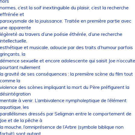
hors
normes, c’est la soif inextinguible du plaisir, c’est la recherche
effrénée et
paroxysmale de la jouissance. Traitée en première partie avec
une apparente
légèreté au travers d’une poésie éthérée, d’une recherche
intellectuelle,
esthétique et musicale, adoucie par des traits d’humour parfois
grinçants, la
démence sexuelle et encore adolescente qui saisit Joe n’occult
pourtant nullement
la gravité de ses conséquences : la première scène du film tout
comme la
violence des scènes impliquant la mort du Père préfigurent la
désintégration
mentale à venir. L’ambivalence nympholeptique de l’élément
aquatique, les
parallélismes dressés par Seligman entre le comportement de
Joe et de la pêche à
la mouche, l’omniprésence de l’Arbre (symbole biblique non
fortuit) sont autant