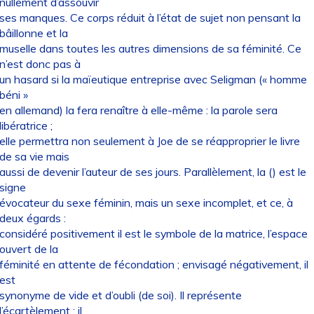
nullement d’assouvir
ses manques. Ce corps réduit à l’état de sujet non pensant la
bâillonne et la
muselle dans toutes les autres dimensions de sa féminité. Ce
n’est donc pas à
un hasard si la maïeutique entreprise avec Seligman (« homme
béni »
en allemand) la fera renaître à elle-même : la parole sera
libératrice ;
elle permettra non seulement à Joe de se réapproprier le livre
de sa vie mais
aussi de devenir l’auteur de ses jours. Parallèlement, la () est le
signe
évocateur du sexe féminin, mais un sexe incomplet, et ce, à
deux égards :
considéré positivement il est le symbole de la matrice, l’espace
ouvert de la
féminité en attente de fécondation ; envisagé négativement, il
est
synonyme de vide et d’oubli (de soi). Il représente
l’écartèlement ; il