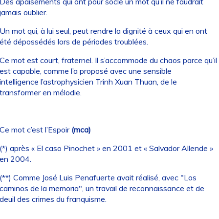
Des apaisements qui ont pour socle un mot qu’il ne faudrait
jamais oublier.
Un mot qui, à lui seul, peut rendre la dignité à ceux qui en ont
été dépossédés lors de périodes troublées.
Ce mot est court, fraternel. Il s’accommode du chaos parce qu’il
est capable, comme l’a proposé avec une sensible
intelligence l’astrophysicien Trinh Xuan Thuan, de le
transformer en mélodie.
Ce mot c’est l’Espoir
(mca)
(*) après « El caso Pinochet » en 2001 et « Salvador Allende »
en 2004.
(**) Comme José Luis Penafuerte avait réalisé, avec "Los
caminos de la memoria", un travail de reconnaissance et de
deuil des crimes du franquisme.