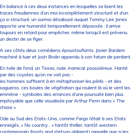
En balance à ces deux instances en lesquelles se lisent les
traces freudiennes d’un moi incomplètement structuré et d’un
ça a-structuré, un surmoi désabusé auquel Tommy Lee Jones
apporte une humanité temporellement dépassée : il arrive
toujours en retard pour empêcher, même lorsqu’il est prévenu,
un destin de se figer.
A ses côtés deux comédiens époustouflants. Javier Bardem
machiné à tuer et Josh Brolin appendu à son fatum de perdant.
En toile de fond, un Texas, rude, inamical, poussiéreux. Hanté
par des coyotes qu’on ne voit pas -
les hommes suffisent à en métaphoriser les périls - et des
sagueros, ces boules de végétation qui roulent là où le vent les
emmène - symboles des errances d’une poursuite bien plus
impitoyable que celle visualisée par Arthur Penn dans « The
chase ».
Ode au Sud des Etats-Unis, comme Fargo l’était à ses Etats
enneigés, « No country… » tantôt thriller, tantôt western
contemporain (boots and stetson obligent) rappelle que si les