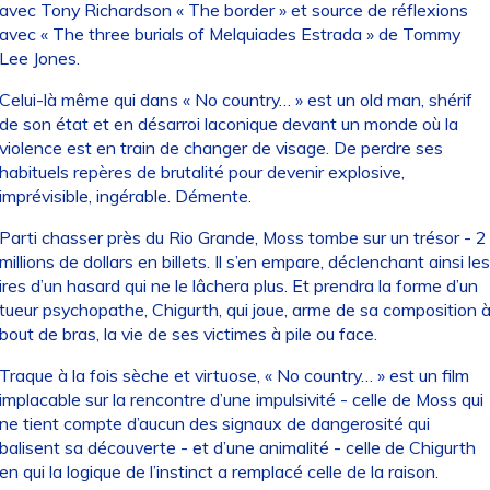
avec Tony Richardson « The border » et source de réflexions
avec « The three burials of Melquiades Estrada » de Tommy
Lee Jones.
Celui-là même qui dans « No country… » est un old man, shérif
de son état et en désarroi laconique devant un monde où la
violence est en train de changer de visage. De perdre ses
habituels repères de brutalité pour devenir explosive,
imprévisible, ingérable. Démente.
Parti chasser près du Rio Grande, Moss tombe sur un trésor - 2
millions de dollars en billets. Il s’en empare, déclenchant ainsi les
ires d’un hasard qui ne le lâchera plus. Et prendra la forme d’un
tueur psychopathe, Chigurth, qui joue, arme de sa composition 
bout de bras, la vie de ses victimes à pile ou face.
Traque à la fois sèche et virtuose, « No country… » est un film
implacable sur la rencontre d’une impulsivité - celle de Moss qui
ne tient compte d’aucun des signaux de dangerosité qui
balisent sa découverte - et d’une animalité - celle de Chigurth
en qui la logique de l’instinct a remplacé celle de la raison.