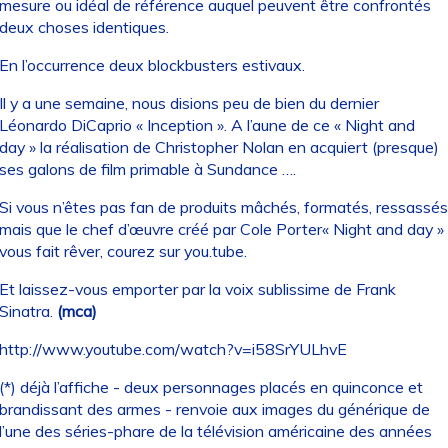
mesure ou idéal de référence auquel peuvent être confrontés
deux choses identiques.
En l’occurrence deux blockbusters estivaux.
Il y a une semaine, nous disions peu de bien du dernier
Léonardo DiCaprio « Inception ». A l’aune de ce « Night and
day » la réalisation de Christopher Nolan en acquiert (presque)
ses galons de film primable à Sundance ….
Si vous n’êtes pas fan de produits mâchés, formatés, ressassés
mais que le chef d’œuvre créé par Cole Porter« Night and day »
vous fait rêver, courez sur you.tube.
Et laissez-vous emporter par la voix sublissime de Frank
Sinatra.
(mca)
http://www.youtube.com/watch?v=i58SrYULhvE
(*) déjà l’affiche - deux personnages placés en quinconce et
brandissant des armes - renvoie aux images du générique de
l’une des séries-phare de la télévision américaine des années