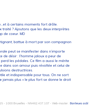
...et à certains moments fort drôle.
x traité ? Ajoutons que les deux interprètes
oup de coeur. MD
Trintignant, battue à mort par son compagnon
morale peut se manifester dans n’importe
te de désir : l’homme jaloux a peur de
 perd les pédales. Ce film a aussi le mérite
ue dans son amour puis révoltée et celui de
sions destructrices.
tile et indispensable pour tous. On ne sort
 jamais plus « le plus fort se donne le droit
15 - 1000 Bruxelles - NN462.437.107 - Web-master :
Banlieues asbl