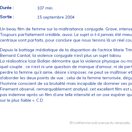
Durée :
107 min.
Sortie :
15 septembre 2004
Un beau film de femme sur la maltraitance conjugale. Grave, intense
Toujours parfaitement crédible, aussi. Le sujet a-t-il jamais été mieu
centraux sont parfaits, pour conclure que nous tenons là un réel c
Depuis le battage médiatique de la disparition de l’actrice Marie 
Bernard Cantat, la violence conjugale n’est plus un sujet tabou.
La réalisatrice Iciar Bollain démontre que la violence physique ou 
quel couple ; ce n’est ni une question de manque d’amour, ni de per
perdre la femme qu’il aime, désire s’imposer, ne peut se maîtriser et
d’aborder les deux points de vue ; celui de la femme terrorisée, déç
l’homme conscient de sa brutalité mais incapable de dominer ses pul
Finement observé, remarquablement analysé, cet excellent film est u
pas indemne après un film d’une telle intensité et on ose espérer que
sur le plus faible ». C.D.
©CinéFemme asbl avenue du Venezuela, 