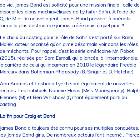
de vie, James Bond est sollicité pour une mission finale : celle de
déjouer les plans machiavéliques de Lyitsifer Safin. A l’aide de
Q, de M et du nouvel agent, James Bond parvient à anéantir
l’arme la plus destructrice jamais créée mais à quel prix ?!
Le choix du casting pour le rôle de Safin s’est porté sur Rami
Malek, acteur oscarisé qu’on aime désormais voir dans les rôles
de méchants. Pour rappel, c’est la série américaine Mr. Robot
(2015), réalisée par Sam Esmail, qui a lancée, à l’internationale,
la carrière de celui qui incarnera en 2018 le légendaire Freddie
Mercury dans
Bohemian Rhapsody
(B. Singer et D. Fletcher).
Ana Aramas et Lashana Lynch sont également de nouvelles
recrues. Les habituels Naomie Harris (Miss Moneypenny), Ralph
Fiennes (M) et Ben Whishaw (Q) font également parti du
casting.
La fin pour Craig et Bond
James Bond a toujours été connu pour ses multiples conquêtes,
les James Bond girls. De nombreux acteurs l’ont incarné : Pierce