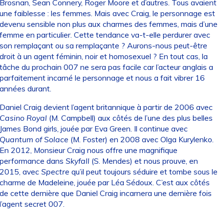
Brosnan, Sean Connery, Roger Moore et d’autres. Tous avaient
une faiblesse : les femmes. Mais avec Craig, le personnage est
devenu sensible non plus aux charmes des femmes, mais d’une
femme en particulier. Cette tendance va-t-elle perdurer avec
son remplaçant ou sa remplaçante ? Aurons-nous peut-être
droit à un agent féminin, noir et homosexuel ? En tout cas, la
tâche du prochain 007 ne sera pas facile car l’acteur anglais a
parfaitement incarné le personnage et nous a fait vibrer 16
années durant.
Daniel Craig devient l’agent britannique à partir de 2006 avec
Casino Royal
(M. Campbell) aux côtés de l’une des plus belles
James Bond girls, jouée par Eva Green. Il continue avec
Quantum of Solace
(M. Foster) en 2008 avec Olga Kurylenko.
En 2012, Monsieur Craig nous offre une magnifique
performance dans
Skyfall
(S. Mendes) et nous prouve, en
2015, avec
Spectre
qu’il peut toujours séduire et tombe sous le
charme de Madeleine, jouée par Léa Sédoux. C’est aux côtés
de cette dernière que Daniel Craig incarnera une dernière fois
l’agent secret 007.