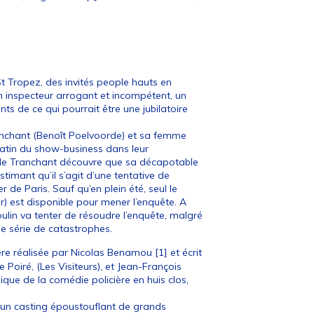
t Tropez, des invités people hauts en
un inspecteur arrogant et incompétent, un
ents de ce qui pourrait être une jubilatoire
Tranchant (Benoît Poelvoorde) et sa femme
 gratin du show-business dans leur
ude Tranchant découvre que sa décapotable
imant qu’il s’agit d’une tentative de
r de Paris. Sauf qu’en plein été, seul le
r) est disponible pour mener l’enquête. A
ulin va tenter de résoudre l’enquête, malgré
ne série de catastrophes.
ère réalisée par Nicolas Benamou
[
1
]
et écrit
 Poiré, (Les Visiteurs), et Jean-François
ique de la comédie policière en huis clos,
 un casting époustouflant de grands