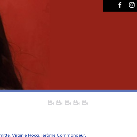
ermitte, Virginie Hocq, Jérôme Commandeur,