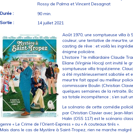
Rossy de Palma et Vincent Desagnat
Durée :
90 min.
Sortie :
14 juillet 2021
Août 1970, une somptueuse villa à S
couleur, une tentative de meurtre, 
casting de rêve : et voilà les ingrédi
énigme policière.
L’histoire ? le milliardaire Claude 
Eliane (Virginie Hocq) ont invité le
somptueuse villa tropézienne. Cla
a été mystérieusement sabotée et est
meurtre fait appel au meilleur policie
commissaire Boulin (Christian Clavie
quelques semaines de la retraite, Bo
sa totale incompétence ; s’en suit u
Le scénario de cette comédie polici
par Christian Clavier avec Jean-Marie
Halin (OSS 117) est le scénario class
genre « Le Crime de l’Orient-Express » ou « A couteaux tirés ».
Mais dans le cas de Mystère à Saint-Tropez, rien ne marche malgré