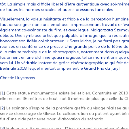
tôt. La simple mais difficile liberté d’être authentique avec soi-mêm
de toutes les normes sociales et autres pressions familiales.
Visuellement, la valeur hésitante et friable de la perception humaine
faut ici souligner non sans emphase l’impressionnant travail d’orfè
également co-scénariste du film, et avec lequel Malgorzata Szumo
débuts. Une symbiose artistique palpable à l’image, que la réalisa
honorant son fidèle collaborateur : « Sans Micha, je ne ferai pas gra
reprises en conférence de presse. Une grande partie de la féérie du fi
à la minute technique de la photographie, notamment dans quelques
fusionnent en une alchimie quasi magique, tel ce moment onirique o
vers lui. Un véritable instant de grâce cinématographique qui fait de 
Berlinale 2018, lequel méritait amplement le Grand Prix du Jury !
Christie Huysmans
[
1
]
Cette statue monumentale existe bel et bien. Construite en 2010
elle mesure 36 mètres de haut, soit 6 mètres de plus que celle du C
[
2
]
Le scénario s’inspire de la première greffe du visage réalisée a
service d’oncologie de Glivice. La collaboration du patient ayant bén
fut d’une aide précieuse pour l’élaboration du scénario.
[
3
]
Malgorzata Szumowska reçut l’Ours d’argent du meilleur réalis