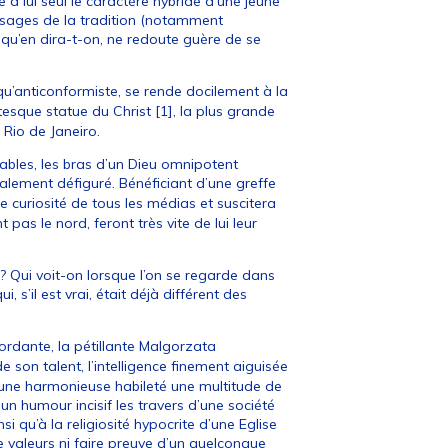
 à lui seul le caractère hybride d’une jeune
usages de la tradition (notamment
u qu’en dira-t-on, ne redoute guère de se
u’anticonformiste, se rende docilement à la
tesque statue du Christ
[
1
]
, la plus grande
 Rio de Janeiro.
ables, les bras d’un Dieu omnipotent
talement défiguré. Bénéficiant d’une greffe
de curiosité de tous les médias et suscitera
as le nord, feront très vite de lui leur
 Qui voit-on lorsque l’on se regarde dans
 s’il est vrai, était déjà différent des
ordante, la pétillante Malgorzata
 son talent, l’intelligence finement aiguisée
ec une harmonieuse habileté une multitude de
 un humour incisif les travers d’une société
i qu’à la religiosité hypocrite d’une Eglise
e valeurs ni faire preuve d’un quelconque