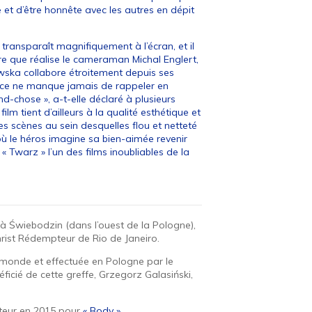
e et d’être honnête avec les autres en dépit
 transparaît magnifiquement à l’écran, et il
vre que réalise le cameraman Michal Englert,
wska collabore étroitement depuis ses
trice ne manque jamais de rappeler en
nd-chose », a-t-elle déclaré à plusieurs
lm tient d’ailleurs à la qualité esthétique et
 scènes au sein desquelles flou et netteté
ù le héros imagine sa bien-aimée revenir
« Twarz » l’un des films inoubliables de la
 à Świebodzin (dans l’ouest de la Pologne),
hrist Rédempteur de Rio de Janeiro.
u monde et effectuée en Pologne par le
éficié de cette greffe, Grzegorz Galasiński,
ateur en 2015 pour
« Body »