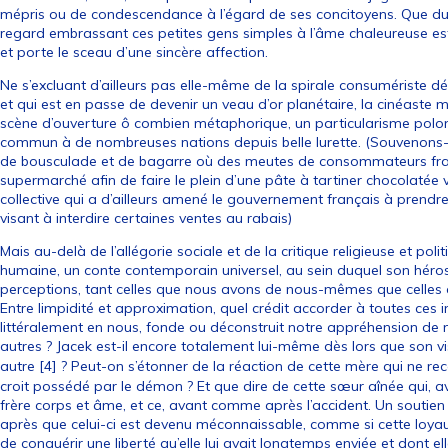
mépris ou de condescendance à l’égard de ses concitoyens. Que du con
regard embrassant ces petites gens simples à l’âme chaleureuse est
et porte le sceau d’une sincère affection.
Ne s’excluant d’ailleurs pas elle-même de la spirale consumériste 
et qui est en passe de devenir un veau d’or planétaire, la cinéaste 
scène d’ouverture ô combien métaphorique, un particularisme polonais
commun à de nombreuses nations depuis belle lurette. (Souvenons-
de bousculade et de bagarre où des meutes de consommateurs franç
supermarché afin de faire le plein d’une pâte à tartiner chocolatée
collective qui a d’ailleurs amené le gouvernement français à prendr
visant à interdire certaines ventes au rabais)
Mais au-delà de l’allégorie sociale et de la critique religieuse et pol
humaine, un conte contemporain universel, au sein duquel son héros
perceptions, tant celles que nous avons de nous-mêmes que celles q
Entre limpidité et approximation, quel crédit accorder à toutes ces 
littéralement en nous, fonde ou déconstruit notre appréhension d
autres ? Jacek est-il encore totalement lui-même dès lors que son 
autre
[
4
]
? Peut-on s’étonner de la réaction de cette mère qui ne re
croit possédé par le démon ? Et que dire de cette sœur aînée qui, ave
frère corps et âme, et ce, avant comme après l’accident. Un soutien 
après que celui-ci est devenu méconnaissable, comme si cette loyau
de conquérir une liberté qu’elle lui avait longtemps enviée et dont e