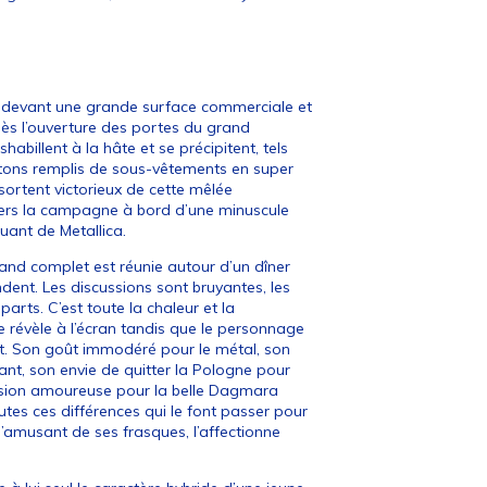
ée devant une grande surface commerciale et
ès l’ouverture des portes du grand
illent à la hâte et se précipitent, tels
rtons remplis de sous-vêtements en super
sortent victorieux de cette mêlée
 vers la campagne à bord d’une minuscule
ruant de Metallica.
grand complet est réunie autour d’un dîner
dent. Les discussions sont bruyantes, les
parts. C’est toute la chaleur et la
se révèle à l’écran tandis que le personnage
t. Son goût immodéré pour le métal, son
nt, son envie de quitter la Pologne pour
ssion amoureuse pour la belle Dagmara
utes ces différences qui le font passer pour
s’amusant de ses frasques, l’affectionne