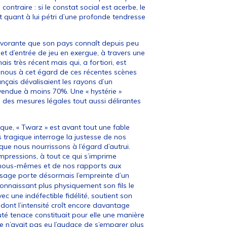
traire : si le constat social est acerbe, le
 quant à lui pétri d’une profonde tendresse
dévorante que son pays connaît depuis peu
met d’entrée de jeu en exergue, à travers une
 très récent mais qui, a fortiori, est
nous à cet égard de ces récentes scènes
ais dévalisaient les rayons d’un
 vendue à moins 70%. Une « hystérie »
e des mesures légales tout aussi délirantes
itique, « Twarz » est avant tout une fable
 tragique interroge la justesse de nos
ue nous nourrissons à l’égard d’autrui.
impressions, à tout ce qui s’imprime
e nous-mêmes et de nos rapports aux
visage porte désormais l’empreinte d’un
connaissant plus physiquement son fils le
c une indéfectible fidélité, soutient son
dont l’intensité croît encore davantage
té tenace constituait pour elle une manière
lle n’avait pas eu l’audace de s’emparer plus