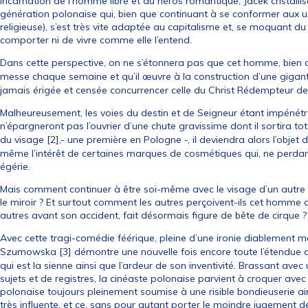
Incarnation de l’homme libre et du héros romantique, Jacek cristallise
génération polonaise qui, bien que continuant à se conformer aux 
religieuse), s’est très vite adaptée au capitalisme et, se moquant d
comporter ni de vivre comme elle l’entend.
Dans cette perspective, on ne s’étonnera pas que cet homme, bien q
messe chaque semaine et qu’il œuvre à la construction d’une gigan
jamais érigée et censée concurrencer celle du Christ Rédempteur de
Malheureusement, les voies du destin et de Seigneur étant impénétr
n’épargneront pas l’ouvrier d’une chute gravissime dont il sortira to
du visage
[
2
]
,- une première en Pologne -, il deviendra alors l’objet 
même l’intérêt de certaines marques de cosmétiques qui, ne perdant p
égérie.
Mais comment continuer à être soi-même avec le visage d’un autre ?
le miroir ? Et surtout comment les autres perçoivent-ils cet homme qui,
autres avant son accident, fait désormais figure de bête de cirque ?
Avec cette tragi-comédie féérique, pleine d’une ironie diablement m
Szumowska
[
3
]
démontre une nouvelle fois encore toute l’étendue de
qui est la sienne ainsi que l’ardeur de son inventivité. Brassant av
sujets et de registres, la cinéaste polonaise parvient à croquer avec
polonaise toujours pleinement soumise à une risible bondieuserie ains
très influente, et ce, sans pour autant porter le moindre jugement d