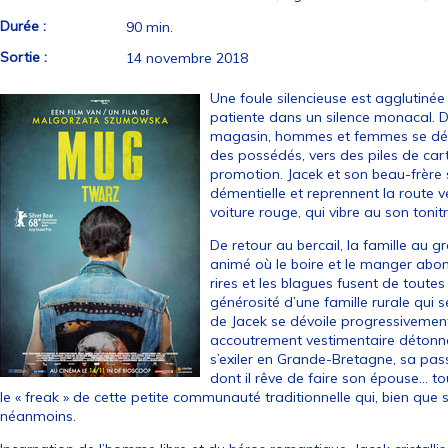
Durée :
90 min.
Sortie :
14 novembre 2018
Une foule silencieuse est agglutin
patiente dans un silence monacal. D
magasin, hommes et femmes se déshab
des possédés, vers des piles de ca
promotion. Jacek et son beau-frère 
démentielle et reprennent la route
voiture rouge, qui vibre au son tonit
De retour au bercail, la famille au 
animé où le boire et le manger abon
rires et les blagues fusent de toutes 
générosité d’une famille rurale qui 
de Jacek se dévoile progressivemen
accoutrement vestimentaire détonna
s’exiler en Grande-Bretagne, sa pa
dont il rêve de faire son épouse… to
le « freak » de cette petite communauté traditionnelle qui, bien que 
néanmoins.