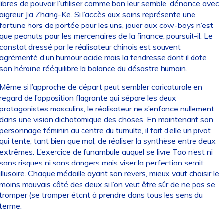
libres de pouvoir l’utiliser comme bon leur semble, dénonce avec
aigreur Jia Zhang-Ke. Si l’accès aux soins représente une
fortune hors de portée pour les uns, jouer aux cow-boys n’est
que peanuts pour les mercenaires de la finance, poursuit-il. Le
constat dressé par le réalisateur chinois est souvent
agrémenté d’un humour acide mais la tendresse dont il dote
son héroïne rééquilibre la balance du désastre humain.
Même si l’approche de départ peut sembler caricaturale en
regard de l’opposition flagrante qui sépare les deux
protagonistes masculins, le réalisateur ne s’enfonce nullement
dans une vision dichotomique des choses. En maintenant son
personnage féminin au centre du tumulte, il fait d’elle un pivot
qui tente, tant bien que mal, de réaliser la synthèse entre deux
extrêmes. L’exercice de funambule auquel se livre Tao n’est ni
sans risques ni sans dangers mais viser la perfection serait
illusoire. Chaque médaille ayant son revers, mieux vaut choisir le
moins mauvais côté des deux si l’on veut être sûr de ne pas se
tromper (se tromper étant à prendre dans tous les sens du
terme.