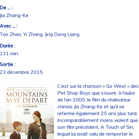
De ... :
Jia Zhang-Ke
Avec ... :
Tao Zhao, Yi Zhang, Jing Dong Liang
Durée :
131 min.
Sortie :
23 décembre 2015
C’est sur la chanson « Go West » des
Pet Shop Boys que s’ouvre, à l’aube
de l’an 2000, le film du réalisateur
chinois Jia Zhang-Ke et qu’il se
referme également 25 ans plus tard.
Incomparablement moins violent que
son film précédent, A Touch of Sin,
lequel lui avait valu de remporter le