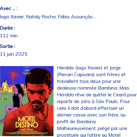
Avec ... :
Iago Xavier, Nataly Rocha, Fábio Assunção…
Durée :
112 min.
Sortie :
11 juin 2025
Heraldo (Iago Xavier) et Jorge
(Renan Capivara) sont frères et
travaillent tous deux pour une
dealeuse nommée Bambina. Mais
Heraldo rêve de quitter le Ceará pour
repartir de zéro à São Paulo. Pour
cela, il doit d’abord effectuer un
dernier casse avec son frère, au
profit de Bambina.
Malheureusement, piégé par une
prostituée qui l’attire au Motel