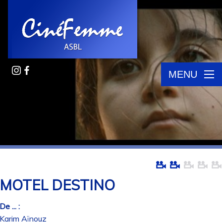
MENU
MOTEL DESTINO
De ... :
Karim Aïnouz