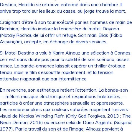
Destino, Heraldo se retrouve enfermé dans une chambre. Il
arrive trop tard sur les lieux du casse, où Jorge trouve la mort.
Craignant d’être à son tour exécuté par les hommes de main de
Bambina, Heraldo implore la tenancière du motel, Dayana
(Nataly Rocha), de lui offrir un refuge. Son mari, Elias (Fábio
Assunção), accepte, en échange de divers services.
Si Motel Destino a valu à Karim Aïnouz une sélection à Cannes,
ce n’est sans doute pas pour la solidité de son scénario, assez
mince. La bande-annonce laissait espérer un thriller érotique
tendu, mais le film s’essouffle rapidement, et la tension
attendue n’apparaît que par intermittence.
En revanche, son esthétique retient l’attention. La bande-son
— mêlant musique électronique et respirations haletantes —
participe à créer une atmosphère sensuelle et oppressante.
Les nombreux plans aux couleurs saturées rappellent l’univers
visuel de Nicolas Winding Refn (Only God Forgives, 2013 ; The
Neon Demon, 2016) ou encore celui de Dario Argento (Suspiria
1977). Par le travail du son et de l’image, Aïnouz parvient à