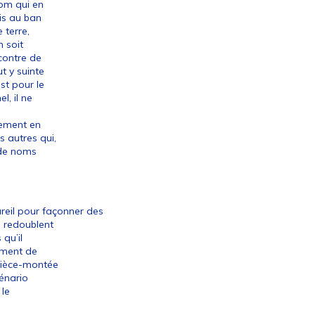
nom qui en
mis au ban
 terre,
n soit
ncontre de
ut y suinte
st pour le
l, il ne
e
lement en
s autres qui,
 de noms
eil pour façonner des
i redoublent
 qu’il
lement de
 pièce-montée
cénario
 le