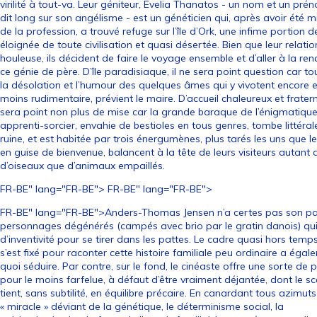
virilité à tout-va. Leur géniteur, Evelia Thanatos - un nom et un pré
dit long sur son angélisme - est un généticien qui, après avoir été 
de la profession, a trouvé refuge sur l’île d’Ork, une infime portion de
éloignée de toute civilisation et quasi désertée. Bien que leur relatio
houleuse, ils décident de faire le voyage ensemble et d’aller à la re
ce génie de père. D’île paradisiaque, il ne sera point question car to
la désolation et l’humour des quelques âmes qui y vivotent encore e
moins rudimentaire, prévient le maire. D’accueil chaleureux et fraterne
sera point non plus de mise car la grande baraque de l’énigmatiqu
apprenti-sorcier, envahie de bestioles en tous genres, tombe littéra
ruine, et est habitée par trois énergumènes, plus tarés les uns que le
en guise de bienvenue, balancent à la tête de leurs visiteurs autant
d’oiseaux que d’animaux empaillés.
FR-BE" lang="FR-BE"> FR-BE" lang="FR-BE">
FR-BE" lang="FR-BE">Anders-Thomas Jensen n’a certes pas son par
personnages dégénérés (campés avec brio par le gratin danois) qu
d’inventivité pour se tirer dans les pattes. Le cadre quasi hors temps
s’est fixé pour raconter cette histoire familiale peu ordinaire a éga
quoi séduire. Par contre, sur le fond, le cinéaste offre une sorte de
pour le moins farfelue, à défaut d’être vraiment déjantée, dont le s
tient, sans subtilité, en équilibre précaire. En canardant tous azimuts
« miracle » déviant de la génétique, le déterminisme social, la