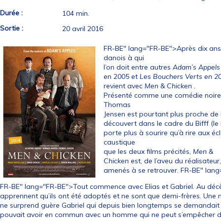
Durée :
104 min.
Sortie :
20 avril 2016
FR-BE" lang="FR-BE">Après dix ans d
danois à qui
l’on doit entre autres
Adam’s Appels
en 2005 et
Les Bouchers Verts en 2
revient avec
Men & Chicken
.
Présenté comme une comédie noire,
Thomas
Jensen est pourtant plus proche de la
découvert dans le cadre du Bifff (le 
porte plus à sourire qu’à rire aux é
caustique
que les deux films précités,
Men &
Chicken
est, de l’aveu du réalisateur
amenés à se retrouver. FR-BE" lan
FR-BE" lang="FR-BE">Tout commence avec Elias et Gabriel. Au décès 
apprennent qu’ils ont été adoptés et ne sont que demi-frères. Une n
ne surprend guère Gabriel qui depuis bien longtemps se demandait c
pouvait avoir en commun avec un homme qui ne peut s’empêcher d