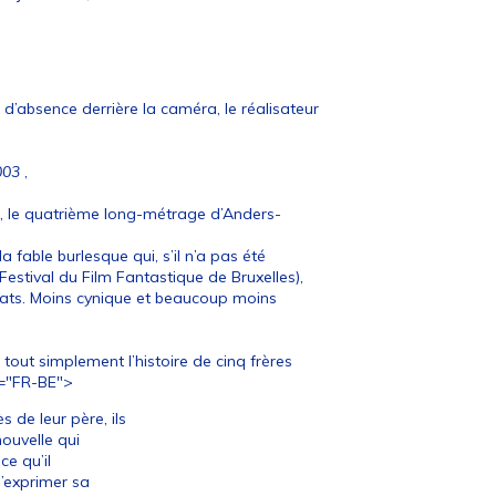
’absence derrière la caméra, le réalisateur
003
,
 le quatrième long-métrage d’Anders-
 fable burlesque qui, s’il n’a pas été
Festival du Film Fantastique de Bruxelles),
clats. Moins cynique et beaucoup moins
, tout simplement l’histoire de cinq frères
g="FR-BE">
de leur père, ils
ouvelle qui
e qu’il
’exprimer sa