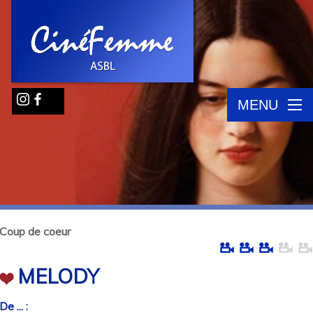
MENU
Coup de coeur
MELODY
De ... :