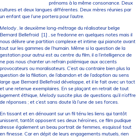
prénoms à la même consonance. Deux
cultures et deux langues différentes. Deux mères réunies par
un enfant que l’une portera pour l’autre.
Melody
, le deuxième long-métrage du réalisateur belge
Bernard Bellefroid
[1]
, se fredonne en quelques notes mais il
nous délivre une partition complexe et intime qui pianote avant
tout sur les gammes de l’humain. Même si la question de la
gestation pour autrui est au centre du film, il a l’intelligence de
ne pas nous chanter un refrain polémique aux accents
provocateurs ou moralisateurs. C’est au contraire bien plus la
question de la filiation, de l’abandon et de l’adoption au sens
large que Bernard Bellefroid développe, et il le fait avec un tact
et une retenue exemplaires. En se plaçant en retrait de tout
jugement éthique,
Melody
suscite plus de questions qu’il n’offre
de réponses ; et c’est sans doute là l’une de ses forces.
En tissant et en dénouant sur un fil ténu les liens qui tantôt
unissent, tantôt opposent ses deux héroïnes, ce film pudique
dresse également un beau portrait de femmes, esquissé tout
en finesse. Car en dépit de leurs engagements mutuels, rien