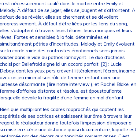
n’est nécessairement coulé dans le marbre entre Emily et
Melody. À défaut de se juger, elles se jaugent et s’affrontent. À
défaut de se révéler, elles se cherchent et se dévoilent
progressivement. À défaut d’être liées par les liens du sang,
elles s’adoptent à travers leurs fêlures, leurs manques et leurs
rêves. Fortes et sensibles à la fois, déterminées et
simultanément pétries d’incertitudes, Melody et Emily évoluent
sur la corde raide des contrastes émotionnels sans jamais
sauter dans le vide du pathos larmoyant. Le duo d’actrices
choisi par Bellefroid signe ici un accord parfait
[2]
: Lucie
Debay, dont les yeux pers crèvent littéralement l’écran, incarne
avec un jeu minimal son rôle de femme-enfant avec une
justesse désarmante (
lire notre interview
), et Rachel Blake, en
femme d’affaires distante et résolue, est époustouflante
lorsqu’elle dévoile la fragilité d’une femme en mal d’enfant.
Bien que multipliant les cadres rapprochés qui captent les
aspérités de ses actrices et saisissent leur âme à travers leur
regard, le réalisateur donne toutefois l’impression d’imposer à
sa mise en scène une distance quasi documentaire, laquelle est
renforcée par des décors aux tonalités souvent grises. C’est