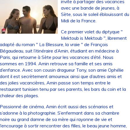
invite à partager des vacances
avec une bande de jeunes, à
Sète, sous le soleil éblouissant du
Midi de la France.
Ce premier volet du diptyque "
Mektoub is Mektoub ", librement
adapté du roman " La Blessure, la vraie " de François
Bégaudeau, suit l’itinéraire d’Amin, étudiant en médecine à
Paris, qui retourne à Sète pour les vacances d’été. Nous
sommes en 1994. Amin retrouve sa famille et ses amis
d’enfance. Avec son cousin dragueur Tony, son amie Ophélie
dont il est secrètement amoureux ainsi que d’autres amis et
des jolies vacancières, Amin passe son temps entre le
restaurant tunisien tenu par ses parents, les bars du coin et la
chaleur des plages.
Passionné de cinéma, Amin écrit aussi des scénarios et
s’adonne à la photographie. S’enfermant dans sa chambre
noire au grand damne de sa mère qui rayonne de vie et
l’encourage à sortir rencontrer des filles, le beau jeune homme,