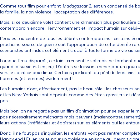
Comme tout film pour enfant,
Madagascar 2,
est un condensé de bon
la famille, la non violence, l’acceptation des différences.
Mais, si ce deuxième volet contient une dimension plus particulière c’e
contemporain encore : l’environnement et l’impact humain sur celui-c
L’eau est au centre de tous les débats contemporains ; certains éco
prochaine source de guerre soit l’appropriation de cette denrée rare.
scénaristes ont inclus cet élément crucial à toute forme de vie au sein
Lorsque l’eau disparaît, certains creusent le sol mais ne tombent que
quand la survie est en jeu). D’autres se laissant mener par un gou
vers le sacrifice aux dieux. Certains partiront, au péril de leurs vies
hommes (et femmes) évidemment !
Les humains n’ont, effectivement, pas le beau rôle : les chasseurs s
et les New-Yorkais sont dépeints comme des êtres grossiers et dés
pas.
Mais bon, on ne regarde pas un film d’animation pour se saper le m
pas nécessairement méchants mais peuvent (malencontreusement) 
leurs actions (irréfléchies et égoïstes) sur les éléments qui les entour
Donc, il ne faut pas s’inquiéter, les enfants vont pas rentrer complè
Happy end ! Et, en route pour un troisième épisode qui devrait clor