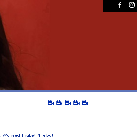
 Waheed Thabet Khreibat