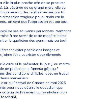
ille la plus proche afin de se procurer,
re). Là, séparée de sa grand mère, elle va
 bouleversant des réalités vécues par la
ne dimension tragique pour Lamia car la
uveau, on sent que l’oppression est partout,
nspiré de ses souvenirs personnels, d’enfance
miné à me servir de cette matière intime
montrer le quotidien des gens, mais surtout
qui fait coexister poésie des images et
te, j’aime faire coexister deux éléments
le cuire et le présenter, le jour J, au maitre,
pable de présenter le fameux gâteau ?
s des conditions difficiles, avec un travail
cteurs merveilleux.
ra d’or au Festival de Cannes en mai 2025.
fants pour nous décrire le quotidien que
 le gâteau du Président qui symbolise alors
 fascinant.