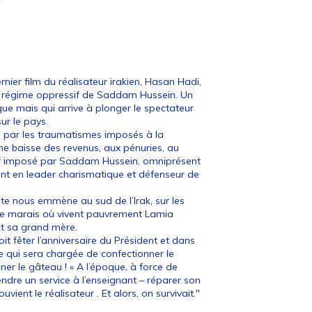
mier film du réalisateur irakien, Hasan Hadi,
le régime oppressif de Saddam Hussein. Un
que mais qui arrive à plonger le spectateur
ur le pays.
e par les traumatismes imposés à la
ne baisse des revenus, aux pénuries, au
eur imposé par Saddam Hussein, omniprésent
ant en leader charismatique et défenseur de
ste nous emmène au sud de l’Irak, sur les
 de marais où vivent pauvrement Lamia
t sa grand mère.
it fêter l’anniversaire du Président et dans
ve qui sera chargée de confectionner le
er le gâteau ! « A l’époque, à force de
rendre un service à l’enseignant – réparer son
vient le réalisateur . Et alors, on survivait."