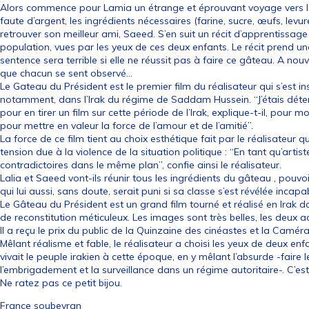
Alors commence pour Lamia un étrange et éprouvant voyage vers la v
faute d’argent, les ingrédients nécessaires (farine, sucre, œufs, levu
retrouver son meilleur ami, Saeed. S’en suit un récit d’apprentissage
population, vues par les yeux de ces deux enfants. Le récit prend u
sentence sera terrible si elle ne réussit pas à faire ce gâteau. A no
que chacun se sent observé…
Le Gateau du Président est le premier film du réalisateur qui s’est i
notamment, dans l’Irak du régime de Saddam Hussein. “J’étais déter
pour en tirer un film sur cette période de l’Irak, explique-t-il, pour 
pour mettre en valeur la force de l’amour et de l’amitié”.
La force de ce film tient au choix esthétique fait par le réalisateur 
tension due à la violence de la situation politique : “En tant qu’artis
contradictoires dans le même plan”, confie ainsi le réalisateur.
Lalia et Saeed vont-ils réunir tous les ingrédients du gâteau , pouvoir 
qui lui aussi, sans doute, serait puni si sa classe s’est révélée inca
Le Gâteau du Président est un grand film tourné et réalisé en Irak dan
de reconstitution méticuleux. Les images sont très belles, les deux a
Il a reçu le prix du public de la Quinzaine des cinéastes et la Camé
Mêlant réalisme et fable, le réalisateur a choisi les yeux de deux en
vivait le peuple irakien à cette époque, en y mêlant l’absurde -faire
l’embrigadement et la surveillance dans un régime autoritaire-. C’est
Ne ratez pas ce petit bijou.
France soubeyran