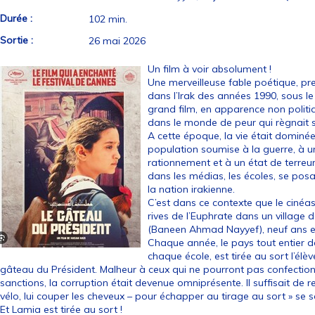
Durée :
102 min.
Sortie :
26 mai 2026
Un film à voir absolument !
Une merveilleuse fable poétique, pre
dans l’Irak des années 1990, sous 
grand film, en apparence non politi
dans le monde de peur qui règnait s
A cette époque, la vie était dominé
population soumise à la guerre, à u
rationnement et à un état de terr
dans les médias, les écoles, se pos
la nation irakienne.
C’est dans ce contexte que le cinéa
rives de l’Euphrate dans un village
(Baneen Ahmad Nayyef), neuf ans e
Chaque année, le pays tout entier do
chaque école, est tirée au sort l’élè
gâteau du Président. Malheur à ceux qui ne pourront pas confectionn
sanctions, la corruption était devenue omniprésente. Il suffisait de 
vélo, lui couper les cheveux – pour échapper au tirage au sort » se sou
Et Lamia est tirée au sort !