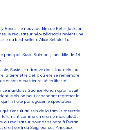
ly Bones
, le nouveau film de Peter Jackson
des, le réalisateur néo-zélandais revient une
lle du best-seller d’Alice Sebold,
La
e principal, Susie Salmon, jeune fille de 14
e.
école, Susie se retrouve dans l’au-delà, ou
e la terre et le ciel, d’où elle se remémore
oc et son meurtrier resté en liberté.
rice irlandaise Saorise Ronan qu’on avait
ight. Mais on peut cependant regretter la
ui finit vite par agacer le spectateur.
s qui s’ensuit au sein de la famille meurtrie
pas tellement comme un drame mais plutôt
e au réalisateur pour dépeindre à l’écran
t droit sorti du
Seigneur des Anneaux.