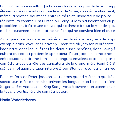
Pour arriver à ce résultat, Jackson édulcore le propos du livre : il
éléments dérangeants comme le viol de Susie, son démembrement, 
même la relation adultérine entre la mère et l’inspecteur de police. 
réalisateurs comme Tim Burton ou Terry Gilliam n’auraient pas eu pe
probablement à faire une oeuvre qui s’adresse à tout le monde (pour 
malheureusement le résultat est un film qui ne convient bien ni aux 
Alors que dans les oeuvres précédentes du réalisateur, les effets spé
exemple dans l’excellent
Heavenly Creatures
où Jackson représente
imaginaire dans lequel fuient les deux jeunes héroïnes, dans
Lovely
nuisent au récit et perdent le spectateur. Peter Jackson semble hésit
entrecoupant le drame familial de longues envolées oniriques, par
comédie grâce au rôle très caricatural de la grand-mère (confié à Su
scènes impliquant le tueur interprété par Stanley Tucci, qui en un rega
Pour les fans de Peter Jackson, soulignons quand même la qualité de
spectateur, même si ensuite arrivent les longueurs et l’ennui qui s’ens
Seigneur des Anneaux
ou
King Kong
, vous trouverez certainement i
la touche particulière de son réalisateur.
Nadia Vodenitcharov