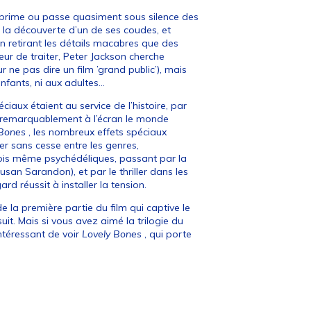
 supprime ou passe quasiment sous silence des
la découverte d’un de ses coudes, et
En retirant les détails macabres que des
ur de traiter, Peter Jackson cherche
ne pas dire un film ’grand public’), mais
enfants, ni aux adultes…
ciaux étaient au service de l’histoire, par
 remarquablement à l’écran le monde
 Bones
, les nombreux effets spéciaux
er sans cesse entre les genres,
fois même psychédéliques, passant par la
san Sarandon), et par le thriller dans les
rd réussit à installer la tension.
 la première partie du film qui captive le
uit. Mais si vous avez aimé la trilogie du
ntéressant de voir
Lovely Bones
, qui porte