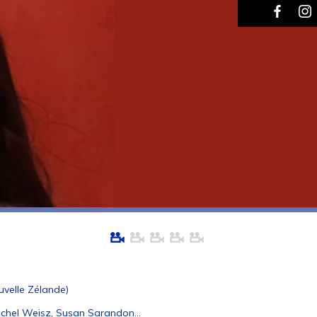
ouvelle Zélande)
Rachel Weisz, Susan Sarandon…