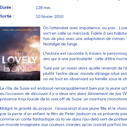
Durée :
128 min.
Sortie :
10 février 2010
On l’attendait avec impatience, ou pas…
Love
sort en salle ce mercredi. Fidèle à ses habitu
fois de plus avec une adaptation de roman, ce
Nostalgie de l’ange
.
L’histoire est racontée à travers le personnag
ans qui a une particularité : celle d’être mort
Tuée par un voisin alors qu’elle revenait de l’
plutôt ’l’entre-deux’, monde étrange situé entr
sa vie tout en observant sa famille sous le ch
Le rôle de Susie est endossé remarquablement bien par la jeune act
eu l’occasion de découvrir il y a deux ans dans
Atonement
de Joe Wr
présence trop lourde de la voix off de Susie, un murmure monotone q
Malgré la gravité du propos : l’assassinat d’une jeune fille et le chao
par la perte d’un enfant, le film de Peter Jackson ne se présente 
comme un conte fantastique où la vie dans l’au-delà sert de prétext
un monde imaginaire aux couleurs criardes qu’on croirait parfois tou