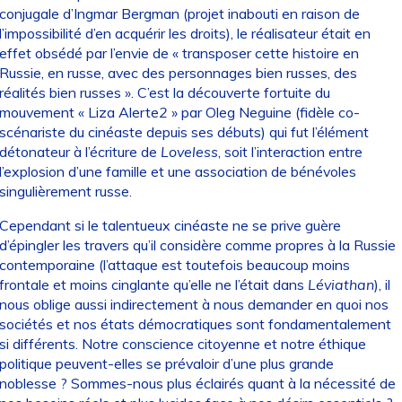
conjugale d’Ingmar Bergman (projet inabouti en raison de
l’impossibilité d’en acquérir les droits), le réalisateur était en
effet obsédé par l’envie de « transposer cette histoire en
Russie, en russe, avec des personnages bien russes, des
réalités bien russes ». C’est la découverte fortuite du
mouvement « Liza Alerte
2
» par Oleg Neguine (fidèle co-
scénariste du cinéaste depuis ses débuts) qui fut l’élément
détonateur à l’écriture de
Loveless
, soit l’interaction entre
l’explosion d’une famille et une association de bénévoles
singulièrement russe.
Cependant si le talentueux cinéaste ne se prive guère
d’épingler les travers qu’il considère comme propres à la Russie
contemporaine (l’attaque est toutefois beaucoup moins
frontale et moins cinglante qu’elle ne l’était dans
Léviathan
), il
nous oblige aussi indirectement à nous demander en quoi nos
sociétés et nos états démocratiques sont fondamentalement
si différents. Notre conscience citoyenne et notre éthique
politique peuvent-elles se prévaloir d’une plus grande
noblesse ? Sommes-nous plus éclairés quant à la nécessité de