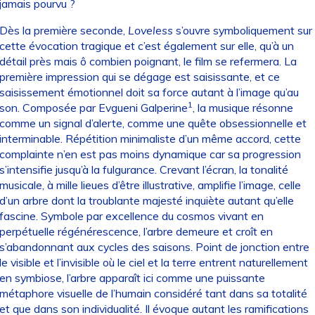
jamais pourvu ?
Dès la première seconde,
Loveless
s’ouvre symboliquement sur
cette évocation tragique et c’est également sur elle, qu’à un
détail près mais ô combien poignant, le film se refermera. La
première impression qui se dégage est saisissante, et ce
saisissement émotionnel doit sa force autant à l’image qu’au
1
son. Composée par Evgueni Galperine
, la musique résonne
comme un signal d’alerte, comme une quête obsessionnelle et
interminable. Répétition minimaliste d’un même accord, cette
complainte n’en est pas moins dynamique car sa progression
s’intensifie jusqu’à la fulgurance. Crevant l’écran, la tonalité
musicale, à mille lieues d’être illustrative, amplifie l’image, celle
d’un arbre dont la troublante majesté inquiète autant qu’elle
fascine. Symbole par excellence du cosmos vivant en
perpétuelle régénérescence, l’arbre demeure et croît en
s’abandonnant aux cycles des saisons. Point de jonction entre
le visible et l’invisible où le ciel et la terre entrent naturellement
en symbiose, l’arbre apparaît ici comme une puissante
métaphore visuelle de l’humain considéré tant dans sa totalité
et que dans son individualité. Il évoque autant les ramifications