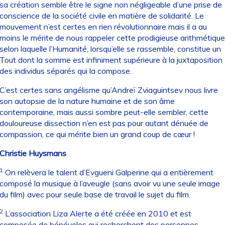
sa création semble être le signe non négligeable d’une prise de
conscience de la société civile en matière de solidarité. Le
mouvement n’est certes en rien révolutionnaire mais il a au
moins le mérite de nous rappeler cette prodigieuse arithmétique
selon laquelle l’Humanité, lorsqu’elle se rassemble, constitue un
Tout dont la somme est infiniment supérieure à la juxtaposition
des individus séparés qui la compose.
C’est certes sans angélisme qu’Andreï Zviaguintsev nous livre
son autopsie de la nature humaine et de son âme
contemporaine, mais aussi sombre peut-elle sembler, cette
douloureuse dissection n’en est pas pour autant dénuée de
compassion, ce qui mérite bien un grand coup de cœur !
Christie Huysmans
1
On relèvera le talent d’Evgueni Galperine qui a entièrement
composé la musique à l’aveugle (sans avoir vu une seule image
du film) avec pour seule base de travail le sujet du film.
2
L’association Liza Alerte a été créée en 2010 et est
composée de bénévoles qui recherchent des personnes