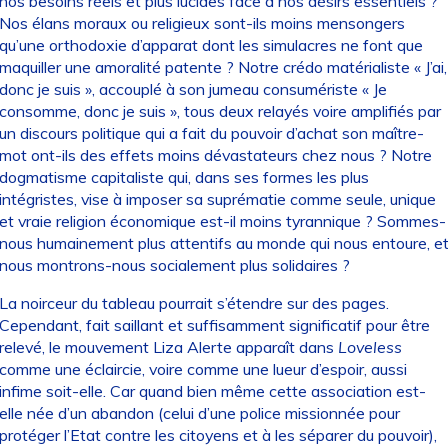
nos besoins réels et plus lucides face à nos désirs essentiels ?
Nos élans moraux ou religieux sont-ils moins mensongers
qu’une orthodoxie d’apparat dont les simulacres ne font que
maquiller une amoralité patente ? Notre crédo matérialiste « J’ai,
donc je suis », accouplé à son jumeau consumériste « Je
consomme, donc je suis », tous deux relayés voire amplifiés par
un discours politique qui a fait du pouvoir d’achat son maître-
mot ont-ils des effets moins dévastateurs chez nous ? Notre
dogmatisme capitaliste qui, dans ses formes les plus
intégristes, vise à imposer sa suprématie comme seule, unique
et vraie religion économique est-il moins tyrannique ? Sommes-
nous humainement plus attentifs au monde qui nous entoure, e
nous montrons-nous socialement plus solidaires ?
La noirceur du tableau pourrait s’étendre sur des pages.
Cependant, fait saillant et suffisamment significatif pour être
relevé, le mouvement Liza Alerte apparaît dans
Loveless
comme une éclaircie, voire comme une lueur d’espoir, aussi
infime soit-elle. Car quand bien même cette association est-
elle née d’un abandon (celui d’une police missionnée pour
protéger l’Etat contre les citoyens et à les séparer du pouvoir),