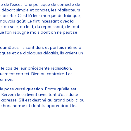
ue de l’excès. Une politique de comédie de
départ simple et concret, les réalisateurs
ie acerbe. C’est là leur marque de fabrique,
 mauvais goût. Le flirt incessant avec la
fre, du sale, du laid, du repoussant, de tout
ue l’on répugne mais dont on ne peut se
t saumâtres. Ils sont durs et parfois même à
foques et de dialogues décalés, ils créent un
 le cas de leur précédente réalisation,
iquement correct. Bien au contraire. Les
r noir.
e pose aussi question. Parce qu’elle est
Kervern le cultivent avec tant d’assiduité
’adresse. S’il est destiné au grand public, ou
e hors norme et dont ils apprendront les