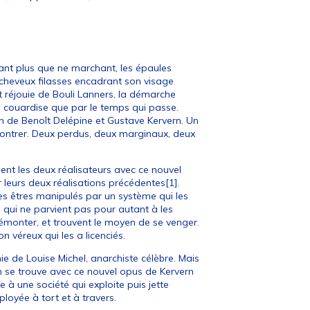
ant plus que ne marchant, les épaules
 cheveux filasses encadrant son visage
t réjouie de Bouli Lanners, la démarche
a couardise que par le temps qui passe.
lm de Benoît Delépine et Gustave Kervern. Un
contrer. Deux perdus, deux marginaux, deux
ent les deux réalisateurs avec ce nouvel
ur leurs deux réalisations précédentes[1].
Des êtres manipulés par un système qui les
 qui ne parvient pas pour autant à les
démonter, et trouvent le moyen de se venger.
n véreux qui les a licenciés.
hie de Louise Michel, anarchiste célèbre. Mais
on se trouve avec ce nouvel opus de Kervern
ce à une société qui exploite puis jette
ployée à tort et à travers.