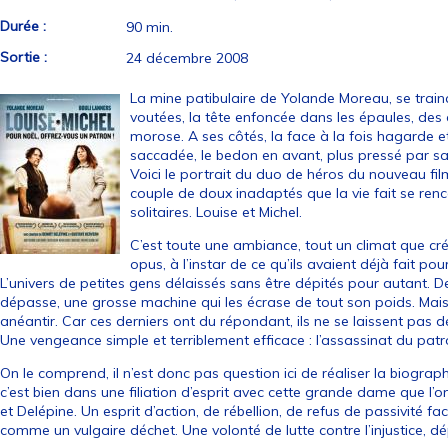
Durée :
90 min.
Sortie :
24 décembre 2008
La mine patibulaire de Yolande Moreau, se train
voutées, la tête enfoncée dans les épaules, des
morose. A ses côtés, la face à la fois hagarde e
saccadée, le bedon en avant, plus pressé par s
Voici le portrait du duo de héros du nouveau fi
couple de doux inadaptés que la vie fait se ren
solitaires. Louise et Michel.
C’est toute une ambiance, tout un climat que cré
opus, à l’instar de ce qu’ils avaient déjà fait po
L’univers de petites gens délaissés sans être dépités pour autant. 
dépasse, une grosse machine qui les écrase de tout son poids. Mais
anéantir. Car ces derniers ont du répondant, ils ne se laissent pas 
Une vengeance simple et terriblement efficace : l’assassinat du patro
On le comprend, il n’est donc pas question ici de réaliser la biograp
c’est bien dans une filiation d’esprit avec cette grande dame que l’
et Delépine. Un esprit d’action, de rébellion, de refus de passivité fa
comme un vulgaire déchet. Une volonté de lutte contre l’injustice, dé