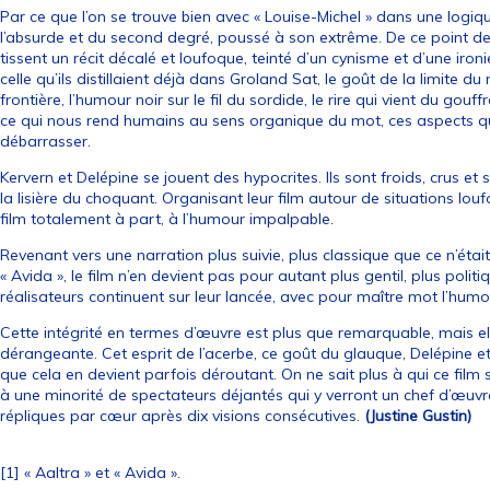
Par ce que l’on se trouve bien avec « Louise-Michel » dans une logiq
l’absurde et du second degré, poussé à son extrême. De ce point de 
tissent un récit décalé et loufoque, teinté d’un cynisme et d’une iron
celle qu’ils distillaient déjà dans Groland Sat, le goût de la limite du
frontière, l’humour noir sur le fil du sordide, le rire qui vient du gouf
ce qui nous rend humains au sens organique du mot, ces aspects q
débarrasser.
Kervern et Delépine se jouent des hypocrites. Ils sont froids, crus e
la lisière du choquant. Organisant leur film autour de situations lou
film totalement à part, à l’humour impalpable.
Revenant vers une narration plus suivie, plus classique que ce n’était
« Avida », le film n’en devient pas pour autant plus gentil, plus polit
réalisateurs continuent sur leur lancée, avec pour maître mot l’humou
Cette intégrité en termes d’œuvre est plus que remarquable, mais ell
dérangeante. Cet esprit de l’acerbe, ce goût du glauque, Delépine et 
que cela en devient parfois déroutant. On ne sait plus à qui ce film s
à une minorité de spectateurs déjantés qui y verront un chef d’œuvr
répliques par cœur après dix visions consécutives.
(Justine Gustin)
[1] « Aaltra » et « Avida ».