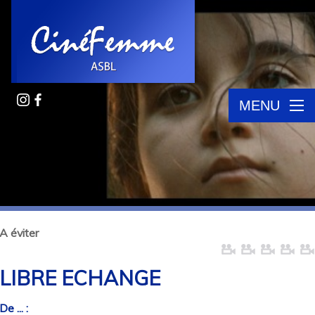
MENU
A éviter
LIBRE ECHANGE
De ... :