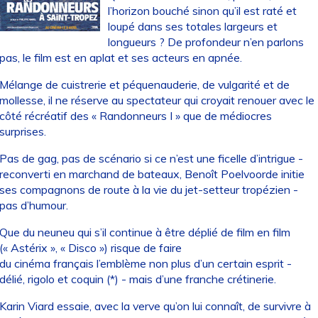
l’horizon bouché sinon qu’il est raté et
loupé dans ses totales largeurs et
longueurs ? De profondeur n’en parlons
pas, le film est en aplat et ses acteurs en apnée.
Mélange de cuistrerie et péquenauderie, de vulgarité et de
mollesse, il ne réserve au spectateur qui croyait renouer avec le
côté récréatif des « Randonneurs I » que de médiocres
surprises.
Pas de gag, pas de scénario si ce n’est une ficelle d’intrigue -
reconverti en marchand de bateaux, Benoît Poelvoorde initie
ses compagnons de route à la vie du jet-setteur tropézien -
pas d’humour.
Que du neuneu qui s’il continue à être déplié de film en film
(« Astérix », « Disco ») risque de faire
du cinéma français l’emblème non plus d’un certain esprit -
délié, rigolo et coquin (*) - mais d’une franche crétinerie.
Karin Viard essaie, avec la verve qu’on lui connaît, de survivre à