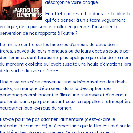
désarçonné voire choqué.
En effet que reste t-il, dans cette bluette
qui fait penser à un sitcom vaguement
érotique, de la puissance houllebecquienne d’ausculter la
perversion de nos rapports à l’autre ?
Le film se centre sur les histoires d’amours de deux demi-
frères, sauvés de leurs manques ou de leurs excès sexuels par
des femmes dont l’érotisme, plus appliqué que débridé, n’a rien
du mordant explicite qui avait suscité une houle d’émotions lors
de la sortie du livre en 1998.
Une mise en scène convenue, une schématisation des flash-
backs, un manque d’épaisseur dans la description des
personnages ambiancent le film d’une tristesse et d’un ennui
profonds sans que pour autant ceux-ci rappellent l’atmosphère
neurasthéniquo-cynique du roman.
Est-ce pour ne pas sacrifier l’alimentaire (c’est-à-dire le
potentiel de succès **) à l’élémentaire que le film est axé sur la
facilité et les plaisirs scopiques (le sado masochisme, la