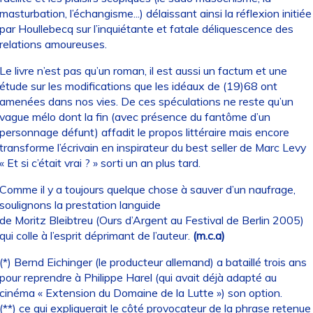
masturbation, l’échangisme...) délaissant ainsi la réflexion initiée
par Houllebecq sur l’inquiétante et fatale déliquescence des
relations amoureuses.
Le livre n’est pas qu’un roman, il est aussi un factum et une
étude sur les modifications que les idéaux de (19)68 ont
amenées dans nos vies. De ces spéculations ne reste qu’un
vague mélo dont la fin (avec présence du fantôme d’un
personnage défunt) affadit le propos littéraire mais encore
transforme l’écrivain en inspirateur du best seller de Marc Levy
« Et si c’était vrai ? » sorti un an plus tard.
Comme il y a toujours quelque chose à sauver d’un naufrage,
soulignons la prestation languide
de Moritz Bleibtreu (Ours d’Argent au Festival de Berlin 2005)
qui colle à l’esprit déprimant de l’auteur.
(m.c.a)
(*) Bernd Eichinger (le producteur allemand) a bataillé trois ans
pour reprendre à Philippe Harel (qui avait déjà adapté au
cinéma « Extension du Domaine de la Lutte ») son option.
(**) ce qui expliquerait le côté provocateur de la phrase retenue