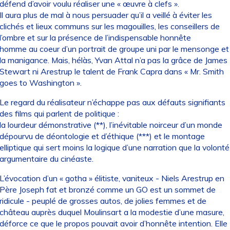
défend d’avoir voulu réaliser une « œuvre à clefs ».
Il aura plus de mal à nous persuader qu’il a veillé à éviter les
clichés et lieux communs sur les magouilles, les conseillers de
l’ombre et sur la présence de l’indispensable honnête
homme au coeur d’un portrait de groupe uni par le mensonge et
la manigance. Mais, hélàs, Yvan Attal n’a pas la grâce de James
Stewart ni Arestrup le talent de Frank Capra dans « Mr. Smith
goes to Washington ».
Le regard du réalisateur n’échappe pas aux défauts signifiants
des films qui parlent de politique :
la lourdeur démonstrative (**), l’inévitable noirceur d’un monde
dépourvu de déontologie et d’éthique (***) et le montage
elliptique qui sert moins la logique d’une narration que la volonté
argumentaire du cinéaste.
L’évocation d’un « gotha » élitiste, vaniteux - Niels Arestrup en
Père Joseph fat et bronzé comme un GO est un sommet de
ridicule - peuplé de grosses autos, de jolies femmes et de
château auprès duquel Moulinsart a la modestie d’une masure,
déforce ce que le propos pouvait avoir d’honnête intention. Elle