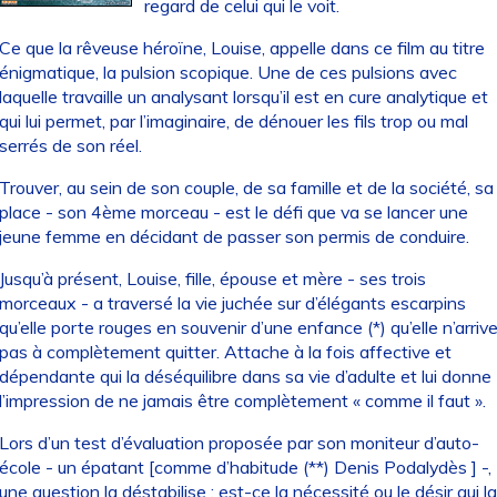
regard de celui qui le voit.
Ce que la rêveuse héroïne, Louise, appelle dans ce film au titre
énigmatique, la pulsion scopique. Une de ces pulsions avec
laquelle travaille un analysant lorsqu’il est en cure analytique et
qui lui permet, par l’imaginaire, de dénouer les fils trop ou mal
serrés de son réel.
Trouver, au sein de son couple, de sa famille et de la société, sa
place - son 4ème morceau - est le défi que va se lancer une
jeune femme en décidant de passer son permis de conduire.
Jusqu’à présent, Louise, fille, épouse et mère - ses trois
morceaux - a traversé la vie juchée sur d’élégants escarpins
qu’elle porte rouges en souvenir d’une enfance (*) qu’elle n’arriv
pas à complètement quitter. Attache à la fois affective et
dépendante qui la déséquilibre dans sa vie d’adulte et lui donne
l’impression de ne jamais être complètement « comme il faut ».
Lors d’un test d’évaluation proposée par son moniteur d’auto-
école - un épatant [comme d’habitude (**) Denis Podalydès ] -,
une question la déstabilise : est-ce la nécessité ou le désir qui la