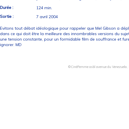
Durée :
124 min.
Sortie :
7 avril 2004
Evitons tout débat idéologique pour rappeler que Mel Gibson a dép
dans ce qui doit être la meilleure des innombrables versions du suj
une tension constante, pour un formidable film de souffrance et fur
ignorer. MD
©CinéFemme asbl avenue du Venezuela, 