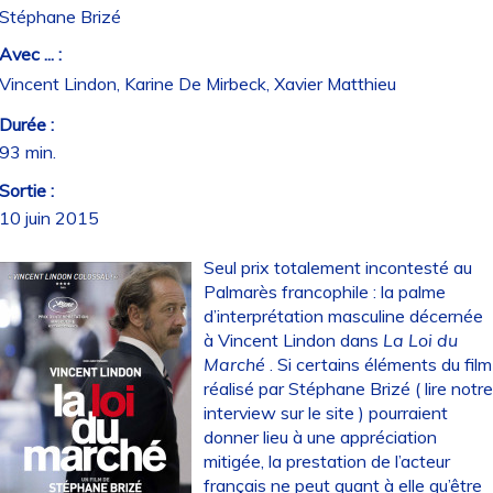
Stéphane Brizé
Avec ... :
Vincent Lindon, Karine De Mirbeck, Xavier Matthieu
Durée :
93 min.
Sortie :
10 juin 2015
Seul prix totalement incontesté au
Palmarès francophile : la palme
d’interprétation masculine décernée
à Vincent Lindon dans
La Loi du
Marché
. Si certains éléments du film
réalisé par Stéphane Brizé (
lire notr
interview sur le site
) pourraient
donner lieu à une appréciation
mitigée, la prestation de l’acteur
français ne peut quant à elle qu’être