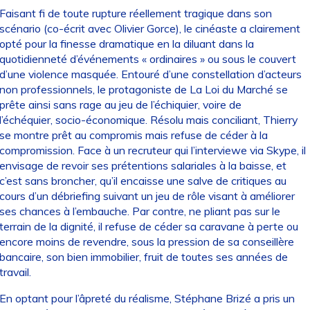
Faisant fi de toute rupture réellement tragique dans son
scénario (co-écrit avec Olivier Gorce), le cinéaste a clairement
opté pour la finesse dramatique en la diluant dans la
quotidienneté d’événements « ordinaires » ou sous le couvert
d’une violence masquée. Entouré d’une constellation d’acteurs
non professionnels, le protagoniste de La Loi du Marché se
prête ainsi sans rage au jeu de l’échiquier, voire de
l’échéquier, socio-économique. Résolu mais conciliant, Thierry
se montre prêt au compromis mais refuse de céder à la
compromission. Face à un recruteur qui l’interviewe via Skype, il
envisage de revoir ses prétentions salariales à la baisse, et
c’est sans broncher, qu’il encaisse une salve de critiques au
cours d’un débriefing suivant un jeu de rôle visant à améliorer
ses chances à l’embauche. Par contre, ne pliant pas sur le
terrain de la dignité, il refuse de céder sa caravane à perte ou
encore moins de revendre, sous la pression de sa conseillère
bancaire, son bien immobilier, fruit de toutes ses années de
travail.
En optant pour l’âpreté du réalisme, Stéphane Brizé a pris un