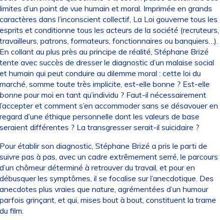
limites d’un point de vue humain et moral. Imprimée en grands
caractères dans l’inconscient collectif, La Loi gouverne tous les
esprits et conditionne tous les acteurs de la société (recruteurs,
travailleurs, patrons, formateurs, fonctionnaires ou banquiers…).
En collant au plus près au principe de réalité, Stéphane Brizé
tente avec succès de dresser le diagnostic d’un malaise social
et humain qui peut conduire au dilemme moral : cette loi du
marché, somme toute très implicite, est-elle bonne ? Est-elle
bonne
pour moi en tant qu’individu ? Faut-il nécessairement
l’accepter et comment s’en accommoder sans se désavouer en
regard d’une éthique personnelle dont les valeurs de base
seraient différentes ? La transgresser serait-il suicidaire ?
Pour établir son diagnostic, Stéphane Brizé a pris le parti de
suivre pas à pas, avec un cadre extrêmement serré, le parcours
d’un chômeur déterminé à retrouver du travail, et pour en
débusquer les symptômes, il se focalise sur l’anecdotique. Des
anecdotes plus vraies que nature, agrémentées d’un humour
parfois grinçant, et qui, mises bout à bout, constituent la trame
du film.