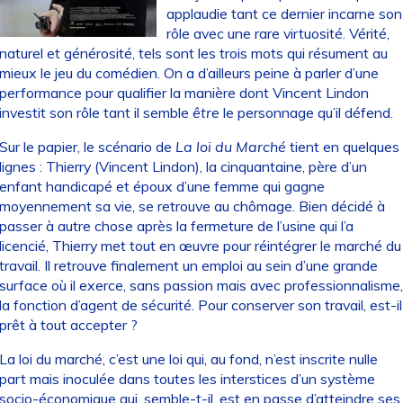
applaudie tant ce dernier incarne son
rôle avec une rare virtuosité. Vérité,
naturel et générosité, tels sont les trois mots qui résument au
mieux le jeu du comédien. On a d’ailleurs peine à parler d’une
performance pour qualifier la manière dont Vincent Lindon
investit son rôle tant il semble
être
le personnage qu’il défend.
Sur le papier, le scénario de
La loi du Marché
tient en quelques
lignes : Thierry (Vincent Lindon), la cinquantaine, père d’un
enfant handicapé et époux d’une femme qui gagne
moyennement sa vie, se retrouve au chômage. Bien décidé à
passer à autre chose après la fermeture de l’usine qui l’a
licencié, Thierry met tout en œuvre pour réintégrer le marché du
travail. Il retrouve finalement un emploi au sein d’une grande
surface où il exerce, sans passion mais avec professionnalisme,
la fonction d’agent de sécurité. Pour conserver son travail, est-il
prêt à tout accepter ?
La loi du marché, c’est une loi qui, au fond, n’est inscrite nulle
part mais inoculée dans toutes les interstices d’un système
socio-économique qui, semble-t-il, est en passe d’atteindre ses