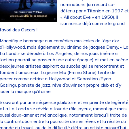
nominations (un record co-
détenu par « Titanic » en 1997 et
« All about Eve » en 1950), il
s’annonce déjà comme le grand
favori des Oscars !
Magnifique hommage aux comédies musicales de l’âge d’or
d’Hollywood, mais également au cinéma de Jacques Demy, « La
La Land » se déroule à Los Angeles, de nos jours (même si
l’action pourrait se passer à une autre époque) et met en scène
deux jeunes artistes aspirant au succès qui se rencontrent et
tombent amoureux. La jeune Mia (Emma Stone) tente de
percer comme actrice à Hollywood et Sebastian (Ryan
Gosling), pianiste de jazz, rêve d’ouvrir son propre club et d’y
jouer la musque qu’il aime.
S’ouvrant par une séquence jubilatoire et empreinte de légèreté
« La La Land » se révèle à tour de rôle joyeux, romantique mais
aussi doux-amer et mélancolique, notamment lorsqu’il traite de
la confrontation entre la poursuite de ses rêves et la réalité du
monde du travail, ou de la difficulté d’être un artiste aujourd’hui.