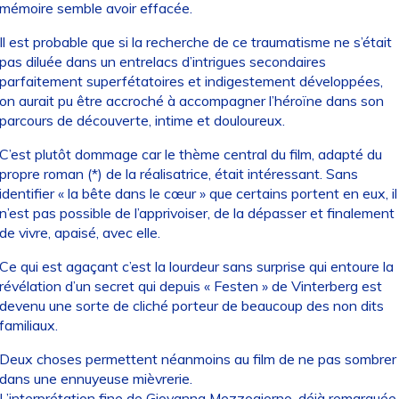
mémoire semble avoir effacée.
Il est probable que si la recherche de ce traumatisme ne s’était
pas diluée dans un entrelacs d’intrigues secondaires
parfaitement superfétatoires et indigestement développées,
on aurait pu être accroché à accompagner l’héroïne dans son
parcours de découverte, intime et douloureux.
C’est plutôt dommage car le thème central du film, adapté du
propre roman (*) de la réalisatrice, était intéressant. Sans
identifier « la bête dans le cœur » que certains portent en eux, il
n’est pas possible de l’apprivoiser, de la dépasser et finalement
de vivre, apaisé, avec elle.
Ce qui est agaçant c’est la lourdeur sans surprise qui entoure la
révélation d’un secret qui depuis « Festen » de Vinterberg est
devenu une sorte de cliché porteur de beaucoup des non dits
familiaux.
Deux choses permettent néanmoins au film de ne pas sombrer
dans une ennuyeuse mièvrerie.
L’interprétation fine de Giovanna Mezzogiorno, déjà remarquée