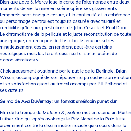
Bien que
Love & Mercy
joue la carte de l’alternance entre deux
moments de vie, la mise en scène opère ses glissements
temporels sans brusque césure, et la continuité et la cohérence
du personnage central est toujours assurée avec fluidité et
crédibilité grâce aux prestations de John Cusack et Paul Dano.
Le chromatisme de la pellicule et la juste reconstitution de tout
une époque, entrecoupée de flash-backs eux aussi très
minutieusement dosés, en rendront peut-être certains
nostalgiques mais les feront aussi surfer sur un océan de
« good vibrations ».
Chaleureusement ovationné par le public de la Berlinale, Brian
Wilson, accompagné de son épouse, n’a pu cacher son émotion
et sa satisfaction quant au travail accompli par Bill Polhand et
ses acteurs.
Selma
de Ava DuVernay : un format américain pur et dur
Film de la trempe de
Malcom X
,
Selma
met en scène un Marti
Luther King qui, après avoir reçu le Prix Nobel de la Paix, lutte
ardemment contre la discrimination raciale qui a cours dans la