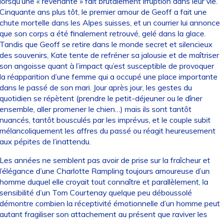
lorsqu’une « revenante » fait brutalement irruption dans leur vie.
Cinquante ans plus tôt, le premier amour de Geoff a fait une
chute mortelle dans les Alpes suisses, et un courrier lui annonce
que son corps a été finalement retrouvé, gelé dans la glace.
Tandis que Geoff se retire dans le monde secret et silencieux
des souvenirs, Kate tente de refréner sa jalousie et de maîtriser
son angoisse quant à l’impact qu’est susceptible de provoquer
la réapparition d’une femme qui a occupé une place importante
dans le passé de son mari. Jour après jour, les gestes du
quotidien se répètent (prendre le petit-déjeuner ou le dîner
ensemble, aller promener le chien…) mais ils sont tantôt
nuancés, tantôt bousculés par les imprévus, et le couple subit
mélancoliquement les affres du passé ou réagit heureusement
aux pépites de l’inattendu.
Les années ne semblent pas avoir de prise sur la fraîcheur et
l’élégance d’une Charlotte Rampling toujours amoureuse d’un
homme duquel elle croyait tout connaître et parallèlement, la
sensibilité d’un Tom Courtenay quelque peu déboussolé
démontre combien la réceptivité émotionnelle d’un homme peut
autant fragiliser son attachement au présent que raviver les