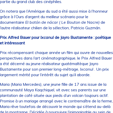
partie du grand club des cinéphiles.
On notera que l’Amérique du sud a été aussi mise à l’honneur
grâce à l’Ours d’argent du meilleur scénario pour le
documentaire
El botón de nácar (
Le Bouton de Nacre)
de
l’autre réalisateur chilien de la sélection, Patricio Guzmán.
Prix Alfred Bauer pour
Ixcanul
de Jayro Bustamente : poétique
et intéressant
Prix récompensant chaque année un film qui ouvre de nouvelles
perspectives dans l’art cinématographique, le Prix Alfred Bauer
a été décerné au jeune réalisateur guatémaltèque Jayro
Bustamente pour son premier long-métrage,
Ixcanul
. Un prix
largement mérité pour l’intérêt du sujet qu’il aborde.
Maria (Maria Mercedes), une jeune fille de 17 ans issue de la
communauté Maya Kaqchiquel, vit avec ses parents sur une
plantation de café située aux pieds d’un volcan toujours actif.
Promise à un mariage arrangé avec le contremaître de la ferme,
Maria rêve toutefois de découvrir le monde qui s’étend au-delà
de la montagne. Décidée à poursuivre l’inimaginable au sein de