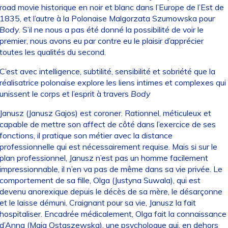
road movie historique en noir et blanc dans l’Europe de l’Est de
1835, et l’autre à la Polonaise Malgorzata Szumowska pour
Body
. S’il ne nous a pas été donné la possibilité de voir le
premier, nous avons eu par contre eu le plaisir d’apprécier
toutes les qualités du second.
C’est avec intelligence, subtilité, sensibilité et sobriété que la
réalisatrice polonaise explore les liens intimes et complexes qui
unissent le corps et l’esprit à travers
Body
Janusz (Janusz Gajos) est coroner. Rationnel, méticuleux et
capable de mettre son affect de côté dans l’exercice de ses
fonctions, il pratique son métier avec la distance
professionnelle qui est nécessairement requise. Mais si sur le
plan professionnel, Janusz n’est pas un homme facilement
impressionnable, il n’en va pas de même dans sa vie privée. Le
comportement de sa fille, Olga (Justyna Suwala), qui est
devenu anorexique depuis le décès de sa mère, le désarçonne
et le laisse démuni. Craignant pour sa vie, Janusz la fait
hospitaliser. Encadrée médicalement, Olga fait la connaissance
d’Anna (Maja Ostaszewska), une psychologue qui, en dehors