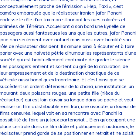
conceptuellement proche de l’émission « Hep, Taxi », c’est
caméra embarquée que le réalisateur iranien Jafar Panahi
endosse le rôle d’un taximan sillonnant les rues colorées et
animées de Téhéran. Accueillant à son bord une kyrielle de
passagers aussi fantasques les uns que les autres, Jafar Panah
joue non seulement avec naturel mais aussi avec humilité son
rôle de réalisateur dissident. Il s’amuse ainsi à écouter et à faire
parler avec une naïveté pétrie d’humour les représentants d’un
société qui est habituellement contrainte de garder le silence.
Les passagers entrent et sortent au gré de la circulation, de
leur empressement et de la destination chaotique de ce
véhicule aussi banal qu’extraordinaire. Et c’est ainsi que se
succèdent un ardent défenseur de la charia, une institutrice, un
mourant, deux poissons rouges, une petite fille (nièce du
réalisateur) qui est loin d’avoir sa langue dans sa poche et veut
réaliser un film « distribuable » en Iran, une avocate, un loueur de
films censurés, lequel voit en sa rencontre avec Panahi la
possibilité de faire un juteux partenariat… Bien qu’occupant une
place centrale dans ce film drôle et politiquement audacieux, le
réalisateur prend garde de se positionner en retrait et ne saisit