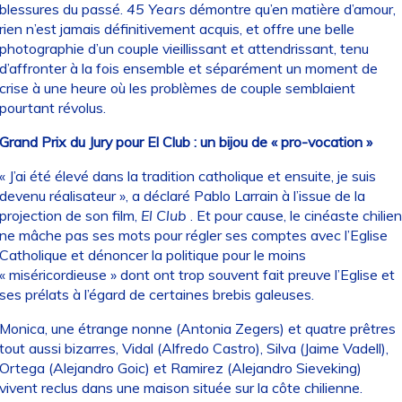
blessures du passé.
45 Years
démontre qu’en matière d’amour,
rien n’est jamais définitivement acquis, et offre une belle
photographie d’un couple vieillissant et attendrissant, tenu
d’affronter à la fois ensemble et séparément un moment de
crise à une heure où les problèmes de couple semblaient
pourtant révolus.
Grand Prix du Jury pour El Club : un bijou de « pro-vocation »
« J’ai été élevé dans la tradition catholique et ensuite, je suis
devenu réalisateur », a déclaré Pablo Larrain à l’issue de la
projection de son film,
El Club
. Et pour cause, le cinéaste chilien
ne mâche pas ses mots pour régler ses comptes avec l’Eglise
Catholique et dénoncer la politique pour le moins
« miséricordieuse » dont ont trop souvent fait preuve l’Eglise et
ses prélats à l’égard de certaines brebis galeuses.
Monica, une étrange nonne (Antonia Zegers) et quatre prêtres
tout aussi bizarres, Vidal (Alfredo Castro), Silva (Jaime Vadell),
Ortega (Alejandro Goic) et Ramirez (Alejandro Sieveking)
vivent reclus dans une maison située sur la côte chilienne.