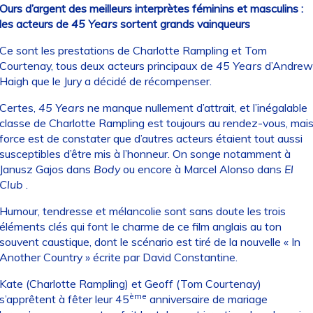
Ours d’argent des meilleurs interprètes féminins et masculins :
les acteurs de
45 Years
sortent grands vainqueurs
Ce sont les prestations de Charlotte Rampling et Tom
Courtenay, tous deux acteurs principaux de
45 Years
d’Andrew
Haigh que le Jury a décidé de récompenser.
Certes,
45 Years
ne manque nullement d’attrait, et l’inégalable
classe de Charlotte Rampling est toujours au rendez-vous, mai
force est de constater que d’autres acteurs étaient tout aussi
susceptibles d’être mis à l’honneur. On songe notamment à
Janusz Gajos dans
Body
ou encore à Marcel Alonso dans
El
Club
.
Humour, tendresse et mélancolie sont sans doute les trois
éléments clés qui font le charme de ce film anglais au ton
souvent caustique, dont le scénario est tiré de la nouvelle « In
Another Country » écrite par David Constantine.
Kate (Charlotte Rampling) et Geoff (Tom Courtenay)
ème
s’apprêtent à fêter leur 45
anniversaire de mariage