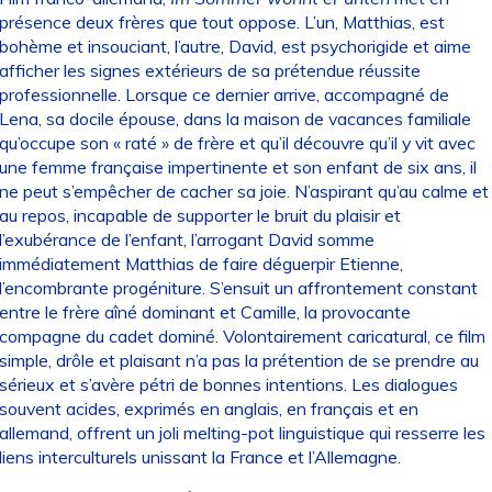
présence deux frères que tout oppose. L’un, Matthias, est
bohème et insouciant, l’autre, David, est psychorigide et aime
afficher les signes extérieurs de sa prétendue réussite
professionnelle. Lorsque ce dernier arrive, accompagné de
Lena, sa docile épouse, dans la maison de vacances familiale
qu’occupe son « raté » de frère et qu’il découvre qu’il y vit avec
une femme française impertinente et son enfant de six ans, il
ne peut s’empêcher de cacher sa joie. N’aspirant qu’au calme et
au repos, incapable de supporter le bruit du plaisir et
l’exubérance de l’enfant, l’arrogant David somme
immédiatement Matthias de faire déguerpir Etienne,
l’encombrante progéniture. S’ensuit un affrontement constant
entre le frère aîné dominant et Camille, la provocante
compagne du cadet dominé. Volontairement caricatural, ce film
simple, drôle et plaisant n’a pas la prétention de se prendre au
sérieux et s’avère pétri de bonnes intentions. Les dialogues
souvent acides, exprimés en anglais, en français et en
allemand, offrent un joli melting-pot linguistique qui resserre les
liens interculturels unissant la France et l’Allemagne.