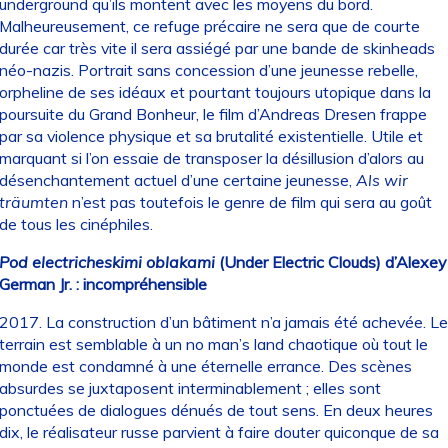
underground qu’ils montent avec les moyens du bord.
Malheureusement, ce refuge précaire ne sera que de courte
durée car très vite il sera assiégé par une bande de skinheads
néo-nazis. Portrait sans concession d’une jeunesse rebelle,
orpheline de ses idéaux et pourtant toujours utopique dans la
poursuite du Grand Bonheur, le film d’Andreas Dresen frappe
par sa violence physique et sa brutalité existentielle. Utile et
marquant si l’on essaie de transposer la désillusion d’alors au
désenchantement actuel d’une certaine jeunesse,
Als wir
träumten
n’est pas toutefois le genre de film qui sera au goût
de tous les cinéphiles.
Pod electricheskimi oblakami
(Under Electric Clouds) d’Alexey
German Jr. : incompréhensible
2017. La construction d’un bâtiment n’a jamais été achevée. Le
terrain est semblable à un no man’s land chaotique où tout le
monde est condamné à une éternelle errance. Des scènes
absurdes se juxtaposent interminablement ; elles sont
ponctuées de dialogues dénués de tout sens. En deux heures
dix, le réalisateur russe parvient à faire douter quiconque de sa