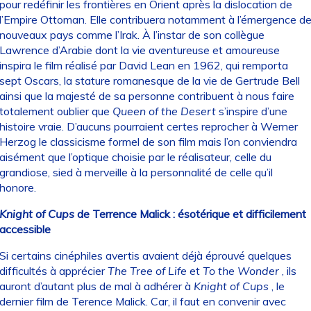
pour redéfinir les frontières en Orient après la dislocation de
l’Empire Ottoman. Elle contribuera notamment à l’émergence d
nouveaux pays comme l’Irak. À l’instar de son collègue
Lawrence d’Arabie dont la vie aventureuse et amoureuse
inspira le film réalisé par David Lean en 1962, qui remporta
sept Oscars, la stature romanesque de la vie de Gertrude Bell
ainsi que la majesté de sa personne contribuent à nous faire
totalement oublier que
Queen of the Desert
s’inspire d’une
histoire vraie. D’aucuns pourraient certes reprocher à Werner
Herzog le classicisme formel de son film mais l’on conviendra
aisément que l’optique choisie par le réalisateur, celle du
grandiose, sied à merveille à la personnalité de celle qu’il
honore.
Knight of Cups
de Terrence Malick : ésotérique et difficilement
accessible
Si certains cinéphiles avertis avaient déjà éprouvé quelques
difficultés à apprécier
The
Tree of Life
et
To the Wonder
, ils
auront d’autant plus de mal à adhérer à
Knight of Cups
, le
dernier film de Terence Malick. Car, il faut en convenir avec