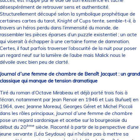
désespérément de retrouver sens et authenticité.
Structurellement découpé selon la symbolique prophétique de
certaines cartes du tarot,
Knight of Cups
tente, semble-t-il, à
travers un héros perdu dans l’immensité du monde, de
rassembler les pièces éparses d’un puzzle existentiel ; un acte
qui viserait à échapper à une certaine forme de damnation.
Certes, il faut parfois traverser l’obscurité de la nuit pour poser
un regard neuf sur la lumière de l’aube mais Malick nous le
dévoile avec bien peu de clarté.
Journal d’une femme de chambre
de Benoît Jacquot : un grand
classique qui manque de tension dramatique
Tiré du roman d’Octave Mirabeau et déjà porté trois fois à
l’écran, notamment par Jean Renoir en 1946 et Luis Buñuel| en
1964, avec Jeanne Moreau|, Georges Géret et Michel Piccoli
dans les rôles principaux,
Journal d’une femme de chambre
pose un regard sardonique et acerbe sur la bourgeoisie du
ème
début du 20
siècle. Raconté à partir de la perspective d’une
jeune servante (Léa Seydoux) qui n’hésite pas à mettre sa