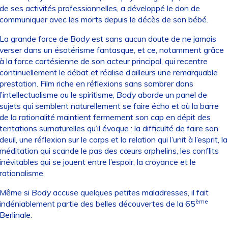
de ses activités professionnelles, a développé le don de
communiquer avec les morts depuis le décès de son bébé.
La grande force de
Body
est sans aucun doute de ne jamais
verser dans un ésotérisme fantasque, et ce, notamment grâce
à la force cartésienne de son acteur principal, qui recentre
continuellement le débat et réalise d’ailleurs une remarquable
prestation. Film riche en réflexions sans sombrer dans
l’intellectualisme ou le spiritisme,
Body
aborde un panel de
sujets qui semblent naturellement se faire écho et où la barre
de la rationalité maintient fermement son cap en dépit des
tentations surnaturelles qu’il évoque : la difficulté de faire son
deuil, une réflexion sur le corps et la relation qui l’unit à l’esprit, la
méditation qui scande le pas des cœurs orphelins, les conflits
inévitables qui se jouent entre l’espoir, la croyance et le
rationalisme.
Même si
Body
accuse quelques petites maladresses, il fait
ème
indéniablement partie des belles découvertes de la 65
Berlinale.