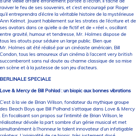
d’une vieille affaire erronément portée à l’écran, il tâche de
raviver le feu de ses souvenirs, et c’est encouragé par Roger
qu’il entreprendra d’écrire la véritable histoire de la mystérieuse
Ann Kelmot. Jouant habilement sur les strates de l’écriture et de
ses avatars dans ce qu’elle a de fictif et de « réel », oscillant
entre gravité, humour et tendresse,
Mr. Holmes
dispose de
tous les atouts pour séduire un large public. Bien que
Mr. Holmes
ait été réalisé par un cinéaste américain, Bill
Condon, tous les amoureux d’un cinéma à l’accent
very british
succomberont sans nul doute au charme classique de sa mise
en scène et à la justesse de son jeu d’acteurs.
BERLINALE SPECIALE
Love & Mercy
de Bill Pohlad : un biopic aux bonnes vibrations
C’est à la vie de Brian Wilson, fondateur du mythique groupe
des Beach Boys que Bill Polhand s’attaque dans
Love & Mercy
. En focalisant son propos sur l’intimité de Brian Wilson, le
réalisateur dévoile la part sombre d’un génie musical et met
simultanément à l’honneur le talent innovateur d’un infatigable
créateur. L’originalité de ce biopic, très justement dosé