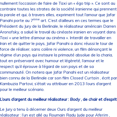
nullement l’occasion de faire de
Taxi
un « égo trip ». Ce sont au
contraire toutes les strates de la société iranienne qui prennent
la parole et qui, à travers elles, expriment tout l’amour que Jafar
ème
Panahi porte au 7
art. C’est d’ailleurs en ces termes que le
Président du Jury de la Berlinale, le réalisateur américain Darren
Aronofsky, a salué le travail du cinéaste iranien en voyant dans
Taxi
« une lettre d’amour au cinéma ». Interdit de travailler en
Iran et de quitter le pays, Jafar Panahi a donc réussi le tour de
force de réaliser, sans colère ni violence, un film dénonçant le
régime d’un pays qui instaure la primauté absolue de la charia,
tout en préservant avec humour et légèreté, l’amour et le
respect qu’il éprouve à l’égard de son pays et de sa
communauté. On notera que Jafar Panahi est un réalisateur
bien connu de la Berlinale car son film
Closed
Curtain
, écrit par
Kambuzia Partovi, s’était vu attribuer en 2013 l’ours d’argent
pour le meilleur scénario.
L’ours d’argent du meilleur réalisateur :
Body
, de chair et d’esprit
Le Jury a tenu à décerner deux Ours d’argent du meilleur
réalisateur : l’un est allé au Roumain Radu Jude pour
Aferim
,