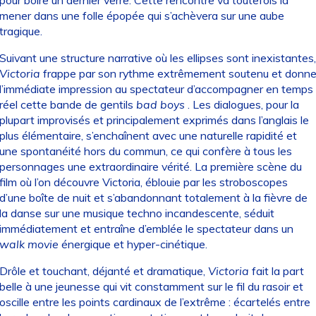
mener dans une folle épopée qui s’achèvera sur une aube
tragique.
Suivant une structure narrative où les ellipses sont inexistantes,
Victoria
frappe par son rythme extrêmement soutenu et donn
l’immédiate impression au spectateur d’accompagner en temps
réel cette bande de gentils
bad boys
. Les dialogues, pour la
plupart improvisés et principalement exprimés dans l’anglais le
plus élémentaire, s’enchaînent avec une naturelle rapidité et
une spontanéité hors du commun, ce qui confère à tous les
personnages une extraordinaire vérité. La première scène du
film où l’on découvre Victoria, éblouie par les stroboscopes
d’une boîte de nuit et s’abandonnant totalement à la fièvre de
la danse sur une musique techno incandescente, séduit
immédiatement et entraîne d’emblée le spectateur dans un
walk movie
énergique et hyper-cinétique.
Drôle et touchant, déjanté et dramatique,
Victoria
fait la part
belle à une jeunesse qui vit constamment sur le fil du rasoir et
oscille entre les points cardinaux de l’extrême : écartelés entre