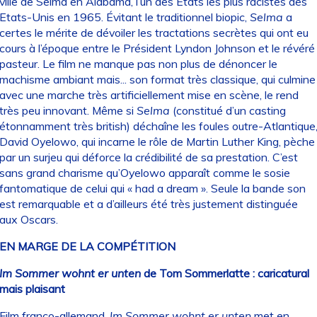
ville de Selma en Alabama, l’un des Etats les plus racistes des
Etats-Unis en 1965. Évitant le traditionnel biopic,
Selma
a
certes le mérite de dévoiler les tractations secrètes qui ont eu
cours à l’époque entre le Président Lyndon Johnson et le révéré
pasteur. Le film ne manque pas non plus de dénoncer le
machisme ambiant mais... son format très classique, qui culmine
avec une marche très artificiellement mise en scène, le rend
très peu innovant. Même si
Selma
(constitué d’un casting
étonnamment très british) déchaîne les foules outre-Atlantique
David Oyelowo, qui incarne le rôle de Martin Luther King, pèche
par un surjeu qui déforce la crédibilité de sa prestation. C’est
sans grand charisme qu’Oyelowo apparaît comme le sosie
fantomatique de celui qui « had a dream ». Seule la bande son
est remarquable et a d’ailleurs été très justement distinguée
aux Oscars.
EN MARGE DE LA COMPÉTITION
Im Sommer wohnt er unten
de Tom Sommerlatte : caricatural
mais plaisant
Film franco-allemand,
Im Sommer wohnt er unten
met en