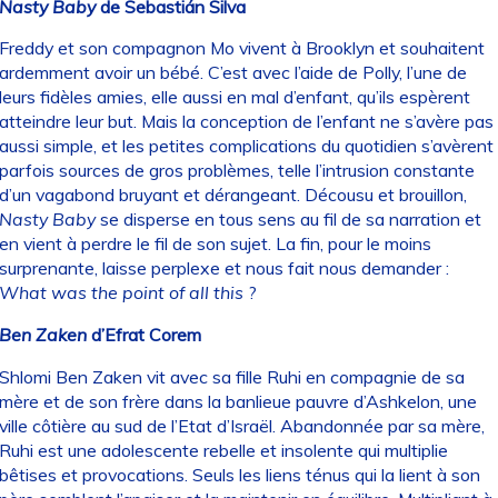
Nasty Baby
de Sebastián Silva
Freddy et son compagnon Mo vivent à Brooklyn et souhaitent
ardemment avoir un bébé. C’est avec l’aide de Polly, l’une de
leurs fidèles amies, elle aussi en mal d’enfant, qu’ils espèrent
atteindre leur but. Mais la conception de l’enfant ne s’avère pas
aussi simple, et les petites complications du quotidien s’avèrent
parfois sources de gros problèmes, telle l’intrusion constante
d’un vagabond bruyant et dérangeant. Décousu et brouillon,
Nasty Baby
se disperse en tous sens au fil de sa narration et
en vient à perdre le fil de son sujet. La fin, pour le moins
surprenante, laisse perplexe et nous fait nous demander :
What was the point of all this
?
Ben Zaken
d’Efrat Corem
Shlomi Ben Zaken vit avec sa fille Ruhi en compagnie de sa
mère et de son frère dans la banlieue pauvre d’Ashkelon, une
ville côtière au sud de l’Etat d’Israël. Abandonnée par sa mère,
Ruhi est une adolescente rebelle et insolente qui multiplie
bêtises et provocations. Seuls les liens ténus qui la lient à son