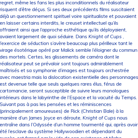
regret, même les fans les plus inconditionnels du réalisateur
risquent d’être déçus. Si ses deux précédents films suscitaient
déjà un questionnement spirituel voire spiritualiste et pouvaient
en laisser certains interdits, le creuset intellectuel qu’ils
offraient ainsi que l’approche esthétique qu’ils déployaient,
avaient largement de quoi séduire. Dans
Knight of Cups
,
l’exercice de séduction s’avère beaucoup plus périlleux tant le
virage ésotérique opéré par Malick semble l’éloigner du commun
des mortels. Certes, les glissements de caméra dont le
réalisateur peut se prévaloir sont toujours admirablement
maîtrisés et sa symphonie d’images est toujours orchestrée
avec maestria mais la dislocation existentielle des personnage
est devenue telle que seuls quelques rares élus, férus de
cartomancie, seront susceptible de suivre leurs monologues
intérieurs dans le labyrinthe de l’Espace et la vacuité du Temps.
Suivant pas à pas les pensées et les réminiscences
(principalement amoureuses) de Rick (Christian Bale) à la
manière d’un James Joyce en déroute,
Knight of Cups
nous
entraîne dans l’Odyssée d’un homme tourmenté qui, après avoir
été l’esclave du système Hollywoodien et dépendant du
succès, est frappé par le vide de son existence et tâche