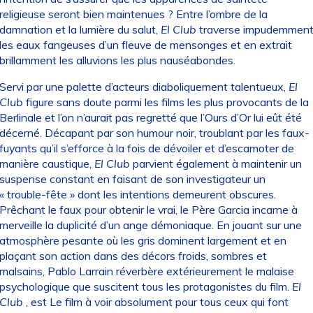
religieuse seront bien maintenues ? Entre l’ombre de la
damnation et la lumière du salut,
El Club
traverse impudemmen
les eaux fangeuses d’un fleuve de mensonges et en extrait
brillamment les alluvions les plus nauséabondes.
Servi par une palette d’acteurs diaboliquement talentueux,
El
Club
figure sans doute parmi les films les plus provocants de la
Berlinale et l’on n’aurait pas regretté que l’Ours d’Or lui eût été
décerné. Décapant par son humour noir, troublant par les faux-
fuyants qu’il s’efforce à la fois de dévoiler et d’escamoter de
manière caustique,
El Club
parvient également à maintenir un
suspense constant en faisant de son investigateur un
« trouble-fête » dont les intentions demeurent obscures.
Prêchant le faux pour obtenir le vrai, le Père Garcia incarne à
merveille la duplicité d’un ange démoniaque. En jouant sur une
atmosphère pesante où les gris dominent largement et en
plaçant son action dans des décors froids, sombres et
malsains, Pablo Larrain réverbère extérieurement le malaise
psychologique que suscitent tous les protagonistes du film.
El
Club
, est Le film à voir absolument pour tous ceux qui font