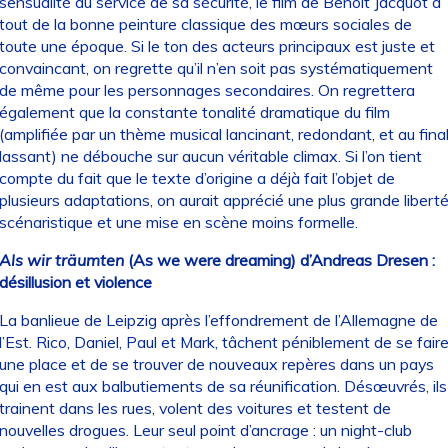
sensualité au service de sa sécurité, le film de Benoît Jacquot a
tout de la bonne peinture classique des mœurs sociales de
toute une époque. Si le ton des acteurs principaux est juste et
convaincant, on regrette qu’il n’en soit pas systématiquement
de même pour les personnages secondaires. On regrettera
également que la constante tonalité dramatique du film
(amplifiée par un thème musical lancinant, redondant, et au fina
lassant) ne débouche sur aucun véritable climax. Si l’on tient
compte du fait que le texte d’origine a déjà fait l’objet de
plusieurs adaptations, on aurait apprécié une plus grande libert
scénaristique et une mise en scène moins formelle.
Als wir träumten
(As we were dreaming) d’Andreas Dresen :
désillusion et violence
La banlieue de Leipzig après l’effondrement de l’Allemagne de
l’Est. Rico, Daniel, Paul et Mark, tâchent péniblement de se fair
une place et de se trouver de nouveaux repères dans un pays
qui en est aux balbutiements de sa réunification. Désœuvrés, ils
trainent dans les rues, volent des voitures et testent de
nouvelles drogues. Leur seul point d’ancrage : un night-club