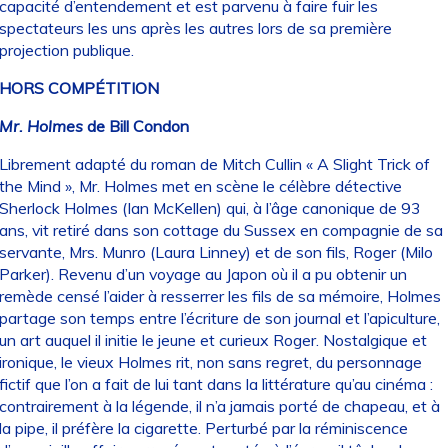
capacité d’entendement et est parvenu à faire fuir les
spectateurs les uns après les autres lors de sa première
projection publique.
HORS COMPÉTITION
Mr. Holmes
de Bill Condon
Librement adapté du roman de Mitch Cullin « A Slight Trick of
the Mind », Mr. Holmes met en scène le célèbre détective
Sherlock Holmes (Ian McKellen) qui, à l’âge canonique de 93
ans, vit retiré dans son cottage du Sussex en compagnie de sa
servante, Mrs. Munro (Laura Linney) et de son fils, Roger (Milo
Parker). Revenu d’un voyage au Japon où il a pu obtenir un
remède censé l’aider à resserrer les fils de sa mémoire, Holmes
partage son temps entre l’écriture de son journal et l’apiculture,
un art auquel il initie le jeune et curieux Roger. Nostalgique et
ironique, le vieux Holmes rit, non sans regret, du personnage
fictif que l’on a fait de lui tant dans la littérature qu’au cinéma :
contrairement à la légende, il n’a jamais porté de chapeau, et à
la pipe, il préfère la cigarette. Perturbé par la réminiscence