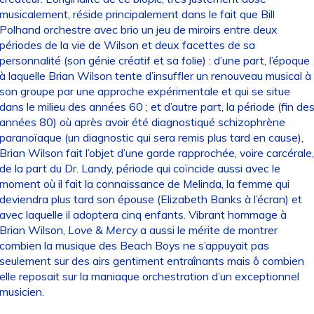
musicalement, réside principalement dans le fait que Bill
Polhand orchestre avec brio un jeu de miroirs entre deux
périodes de la vie de Wilson et deux facettes de sa
personnalité (son génie créatif et sa folie) : d’une part, l’époque
à laquelle Brian Wilson tente d’insuffler un renouveau musical à
son groupe par une approche expérimentale et qui se situe
dans le milieu des années 60 ; et d’autre part, la période (fin de
années 80) où après avoir été diagnostiqué schizophrène
paranoïaque (un diagnostic qui sera remis plus tard en cause),
Brian Wilson fait l’objet d’une garde rapprochée, voire carcérale,
de la part du Dr. Landy, période qui coïncide aussi avec le
moment où il fait la connaissance de Melinda, la femme qui
deviendra plus tard son épouse (Elizabeth Banks à l’écran) et
avec laquelle il adoptera cinq enfants. Vibrant hommage à
Brian Wilson,
Love & Mercy
a aussi le mérite de montrer
combien la musique des Beach Boys ne s’appuyait pas
seulement sur des airs gentiment entraînants mais ô combien
elle reposait sur la maniaque orchestration d’un exceptionnel
musicien.