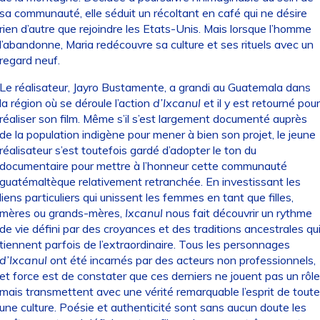
sa communauté, elle séduit un récoltant en café qui ne désire
rien d’autre que rejoindre les Etats-Unis. Mais lorsque l’homme
l’abandonne, Maria redécouvre sa culture et ses rituels avec un
regard neuf.
Le réalisateur, Jayro Bustamente, a grandi au Guatemala dans
la région où se déroule l’action
d’Ixcanul
et il y est retourné pour
réaliser son film. Même s’il s’est largement documenté auprès
de la population indigène pour mener à bien son projet, le jeune
réalisateur s’est toutefois gardé d’adopter le ton du
documentaire pour mettre à l’honneur cette communauté
guatémaltèque relativement retranchée. En investissant les
liens particuliers qui unissent les femmes en tant que filles,
mères ou grands-mères,
Ixcanul
nous fait découvrir un rythme
de vie défini par des croyances et des traditions ancestrales qu
tiennent parfois de l’extraordinaire. Tous les personnages
d’Ixcanul
ont été incarnés par des acteurs non professionnels,
et force est de constater que ces derniers ne jouent pas un rôle
mais transmettent avec une vérité remarquable l’esprit de toute
une culture. Poésie et authenticité sont sans aucun doute les