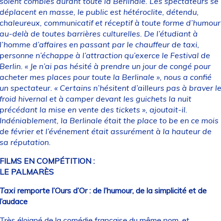
soient combles durant toute la Berlinale. Les spectateurs se
déplacent en masse, le public est hétéroclite, détendu,
chaleureux, communicatif et réceptif à toute forme d’humour
au-delà de toutes barrières culturelles. De l’étudiant à
l’homme d’affaires en passant par le chauffeur de taxi,
personne n’échappe à l’attraction qu’exerce le Festival de
Berlin. « Je n’ai pas hésité à prendre un jour de congé pour
acheter mes places pour toute la Berlinale », nous a confié
un spectateur. « Certains n’hésitent d’ailleurs pas à braver l
froid hivernal et à camper devant les guichets la nuit
précédant la mise en vente des tickets », ajoutait-il.
Indéniablement, la Berlinale était the place to be en ce mois
de février et l’événement était assurément à la hauteur de
sa réputation.
FILMS EN COMPÉTITION :
LE PALMARÈS
Taxi
remporte l’Ours d’Or : de l’humour, de la simplicité et de
l’audace
Très éloigné de la comédie française du même nom, et