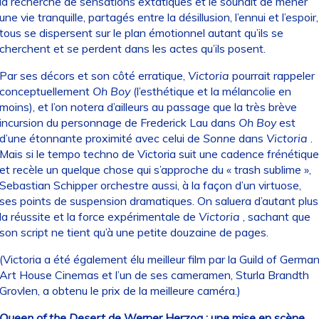
la recherche de sensations extatiques et le souhait de mener
une vie tranquille, partagés entre la désillusion, l’ennui et l’espoir,
tous se dispersent sur le plan émotionnel autant qu’ils se
cherchent et se perdent dans les actes qu’ils posent.
Par ses décors et son côté erratique,
Victoria
pourrait rappeler
conceptuellement
Oh Boy
(l’esthétique et la mélancolie en
moins), et l’on notera d’ailleurs au passage que la très brève
incursion du personnage de Frederick Lau dans
Oh Boy
est
d’une étonnante proximité avec celui de
Sonne
dans
Victoria
.
Mais si le tempo techno de Victoria suit une cadence frénétique
et recèle un quelque chose qui s’approche du « trash sublime »,
Sebastian Schipper orchestre aussi, à la façon d’un virtuose,
ses points de suspension dramatiques. On saluera d’autant plus
la réussite et la force expérimentale de
Victoria
, sachant que
son script ne tient qu’à une petite douzaine de pages.
(Victoria a été également élu meilleur film par la Guild of Germa
Art House Cinemas et l’un de ses cameramen, Sturla Brandth
Grovlen, a obtenu le prix de la meilleure caméra.)
Queen of the Desert
de Werner Herzog : une mise en scène