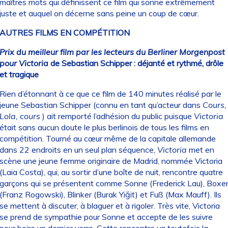
maîtres mots qui définissent ce film qui sonne extrêmement
juste et auquel on décerne sans peine un coup de cœur.
AUTRES FILMS EN COMPÉTITION
Prix du meilleur film par les lecteurs du Berliner Morgenpost
pour Victoria
de Sebastian Schipper : déjanté et rythmé, drôle
et tragique
Rien d’étonnant à ce que ce film de 140 minutes réalisé par le
jeune Sebastian Schipper (connu en tant qu’acteur dans
Cours,
Lola, cours
) ait remporté l’adhésion du public puisque
Victoria
était sans aucun doute le plus berlinois de tous les films en
compétition. Tourné au cœur même de la capitale allemande
dans 22 endroits en un seul plan séquence,
Victoria
met en
scène une jeune femme originaire de Madrid, nommée Victoria
(Laia Costa), qui, au sortir d’une boîte de nuit, rencontre quatre
garçons qui se présentent comme Sonne (Frederick Lau), Boxe
(Franz Rogowski), Blinker (Burak Yiğit) et Fuß (Max Mauff). Ils
se mettent à discuter, à blaguer et à rigoler. Très vite, Victoria
se prend de sympathie pour Sonne et accepte de les suivre
pour boire un dernier verre. Cette rencontre va toutefois la