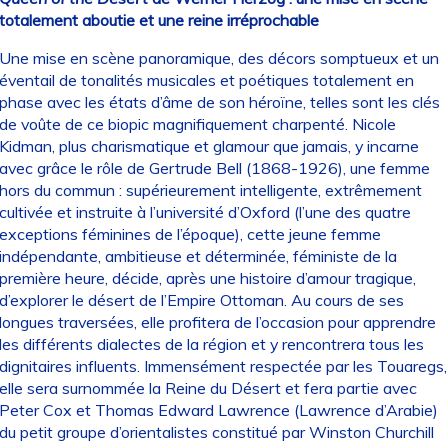
totalement aboutie et une reine irréprochable
Une mise en scène panoramique, des décors somptueux et un
éventail de tonalités musicales et poétiques totalement en
phase avec les états d’âme de son héroïne, telles sont les clés
de voûte de ce biopic magnifiquement charpenté. Nicole
Kidman, plus charismatique et glamour que jamais, y incarne
avec grâce le rôle de Gertrude Bell (1868-1926), une femme
hors du commun : supérieurement intelligente, extrêmement
cultivée et instruite à l’université d’Oxford (l’une des quatre
exceptions féminines de l’époque), cette jeune femme
indépendante, ambitieuse et déterminée, féministe de la
première heure, décide, après une histoire d’amour tragique,
d’explorer le désert de l’Empire Ottoman. Au cours de ses
longues traversées, elle profitera de l’occasion pour apprendre
les différents dialectes de la région et y rencontrera tous les
dignitaires influents. Immensément respectée par les Touaregs,
elle sera surnommée la Reine du Désert et fera partie avec
Peter Cox et Thomas Edward Lawrence (Lawrence d’Arabie)
du petit groupe d’orientalistes constitué par Winston Churchill