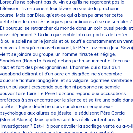
Lorsqu’ils ne boivent pas du vin ou qu’ils ne regardent pas la
télévision, ils entrainent leur lévrier en vue de la prochaine
course. Mais par Dieu, qu’est-ce qui a bien pu amener cette
petite bande d’ecclésiastiques peu ordinaires à se rassembler ?
Et pourquoi se retrancher du monde dans un coin aussi perdu et
aussi déprimant ? Un lieu qui semble loti aux portes de l’enfer ;
là où le soleil ne brille jamais et où souffle constamment un vent
mauvais. Lorsqu’un nouvel arrivant, le Père Lazcano (Jose Soza
vient se joindre au groupe, un homme hirsute et négligé,
Sandokan (Roberto Farias) débarque brusquement et l’accuse
haut et fort des pires ignominies. L’homme, qui a tout d’un
vagabond délirant et d’un ogre en disgrâce, ne s’encombre
d’aucune fioriture langagière, et sa vulgaire logorrhée s’embrase
en un puissant crescendo que rien ni personne ne semble
pouvoir faire taire. Le Père Lazcano répond aux accusations
proférées à son encontre par le silence et se tire une balle dans
la tête. L’Eglise dépêche alors sur place un enquêteur-
psychologue aux allures de Jésuite, le séduisant Père Garcia
(Marcel Alonso). Mais quelles sont les réelles intentions de
l’investigateur ? Est-il là pour dévoiler la sacrilège vérité ou a-t-il
l’intention de s’assurer que les apparences de sainteté