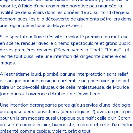
raconte, à l’aide d’une grammaire narrative peu nuancée, la
rivalité de deux émirs dans les années 1930 sur fond d’enjeux
économiques liés à la découverte de gisements pétroliers dans
une région désertique du Moyen-Orient.
Si le spectateur flaire très vite la volonté première du metteur
en scène, renouer avec le cinéma spectaculaire et grand public
de ses premières œuvres ("Seven years in Tibet", "L’ours" ...) il
renifle tout aussi vite une intention dérangeante derrière ces
images.
A l’esthétisme lourd, plombé par une interprétation sans relief
et surligné par une musique qui semble ne poursuivre qu’un but -
faire un copié-collé sirupeux de celle, majestueuse, de Maurice
Jarre dans « Lawrence d’Arabie » de David Lean.
Une intention dérangeante parce qu’au service d’une idéologie
qui oppose deux convictions (deux religions ?) avec un parti pris
pour un islam modéré aussi utopique que naïf : celle d’un Coran
présenté comme éclairé, humaniste, tolérant et celle d’un Dollar
présenté comme cupide, violent, prêt à tout.