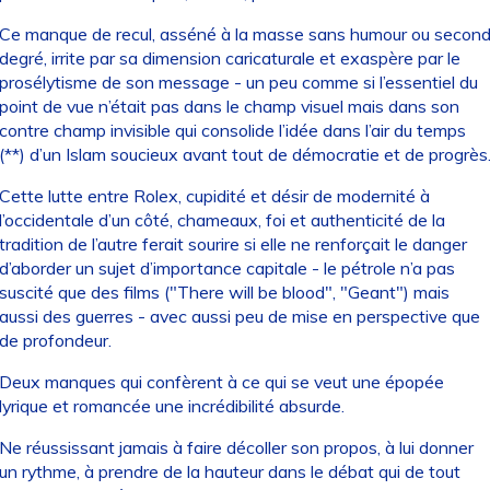
Ce manque de recul, asséné à la masse sans humour ou secon
degré, irrite par sa dimension caricaturale et exaspère par le
prosélytisme de son message - un peu comme si l’essentiel du
point de vue n’était pas dans le champ visuel mais dans son
contre champ invisible qui consolide l’idée dans l’air du temps
(**) d’un Islam soucieux avant tout de démocratie et de progrès
Cette lutte entre Rolex, cupidité et désir de modernité à
l’occidentale d’un côté, chameaux, foi et authenticité de la
tradition de l’autre ferait sourire si elle ne renforçait le danger
d’aborder un sujet d’importance capitale - le pétrole n’a pas
suscité que des films ("There will be blood", "Geant") mais
aussi des guerres - avec aussi peu de mise en perspective que
de profondeur.
Deux manques qui confèrent à ce qui se veut une épopée
lyrique et romancée une incrédibilité absurde.
Ne réussissant jamais à faire décoller son propos, à lui donner
un rythme, à prendre de la hauteur dans le débat qui de tout