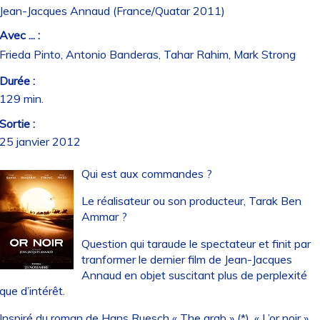
Jean-Jacques Annaud (France/Quatar 2011)
Avec ... :
Frieda Pinto, Antonio Banderas, Tahar Rahim, Mark Strong
Durée :
129 min.
Sortie :
25 janvier 2012
Qui est aux commandes ?
Le réalisateur ou son producteur, Tarak Ben
Ammar ?
Question qui taraude le spectateur et finit par
tranformer le dernier film de Jean-Jacques
Annaud en objet suscitant plus de perplexité
que d’intérêt.
Inspiré du roman de Hans Ruesch « The arab » (*), « L’or noir »