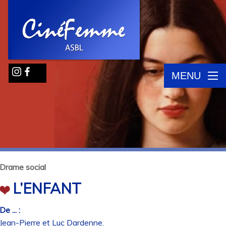
MENU
Drame social
L’ENFANT
De ... :
Jean-Pierre et Luc Dardenne.