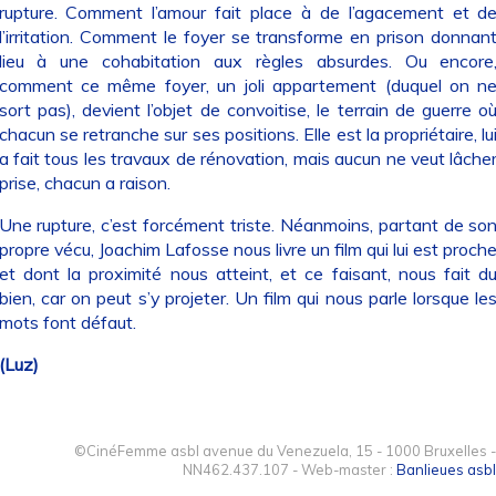
rupture. Comment l’amour fait place à de l’agacement et d
l’irritation. Comment le foyer se transforme en prison donnan
lieu à une cohabitation aux règles absurdes. Ou encore
comment ce même foyer, un joli appartement (duquel on n
sort pas), devient l’objet de convoitise, le terrain de guerre o
chacun se retranche sur ses positions. Elle est la propriétaire, lu
a fait tous les travaux de rénovation, mais aucun ne veut lâche
prise, chacun a raison.
Une rupture, c’est forcément triste. Néanmoins, partant de so
propre vécu, Joachim Lafosse nous livre un film qui lui est proch
et dont la proximité nous atteint, et ce faisant, nous fait d
bien, car on peut s’y projeter. Un film qui nous parle lorsque le
mots font défaut.
(Luz)
©CinéFemme asbl avenue du Venezuela, 15 - 1000 Bruxelles -
NN462.437.107 - Web-master :
Banlieues asbl