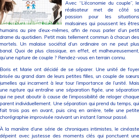
Avec “L’économie du couple”, l
réalisateur met de côté s
passion pour les situation
malsaines qui poussent les être
humains au pire d’eux-mêmes, afin de nous parler d’un peti
drame du quotidien. Petit mais tellement commun à chacun de
mortels. Un malaise sociétal d’un ordinaire on ne peut plu
banal. Quoi de plus classique, en effet, et malheureusement
qu’une rupture de couple ? Rendez-vous en terrain connu.
Boris et Marie ont décidé de se séparer. Une unité de foye
brisée au grand dam de leurs petites filles, un couple de sœur
jumelles qui incarnent à leur tour l’importance de l’unité. Mai
une rupture qui entraîne une séparation figée, une séparatio
qui ne peut aboutir à cause de l’impossibilité de reloger chaqu
parent individuellement. Une séparation qui prend du temps, qu
fait trois pas en avant, puis cinq en arrière, telle une petit
chorégraphie improvisée ravivant un instant l’amour passé.
À la manière d’une série de chroniques intimistes, le cinéast
dépeint avec justesse des moments clés qui ponctuent un