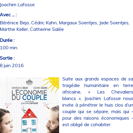
Joachim Lafosse
Avec ... :
Bérénice Bejo, Cédric Kahn, Margaux Soentjes, Jade Soentjes,
Marthe Keller, Catherine Salée
Durée :
100 min.
Sortie :
8 juin 2016
Suite aux grands espaces de s
tragédie humanitaire en terr
africaine, « Les Chevalier
blancs », Joachim Lafosse nou
invite à pénétrer le huis clos d’u
couple qui se sépare, mais qui 
pour des raisons économiques 
est obligé de cohabiter.