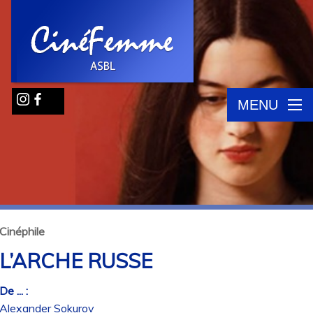
MENU
Cinéphile
L’ARCHE RUSSE
De ... :
Alexander Sokurov