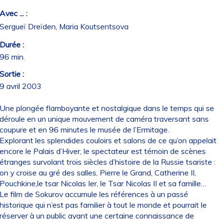
Avec ... :
Sergueï Dreïden, Maria Koutsentsova
Durée :
96 min.
Sortie :
9 avril 2003
Une plongée flamboyante et nostalgique dans le temps qui se
déroule en un unique mouvement de caméra traversant sans
coupure et en 96 minutes le musée de l’Ermitage.
Explorant les splendides couloirs et salons de ce qu’on appelait
encore le Palais d’Hiver, le spectateur est témoin de scènes
étranges survolant trois siècles d’histoire de la Russie tsariste :
on y croise au gré des salles, Pierre le Grand, Catherine II,
Pouchkine,le tsar Nicolas Ier, le Tsar Nicolas II et sa famille…
Le film de Sokurov accumule les références à un passé
historique qui n’est pas familier à tout le monde et pourrait le
réserver à un public ayant une certaine connaissance de