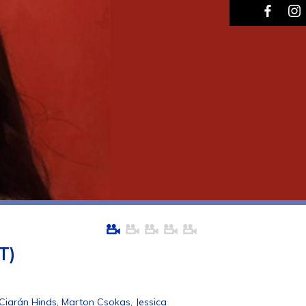
T)
Ciarán Hinds, Marton Csokas, Jessica