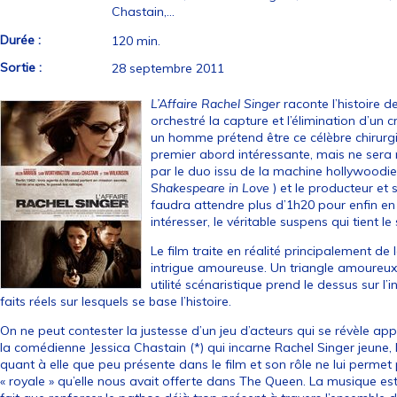
Chastain,…
Durée :
120 min.
Sortie :
28 septembre 2011
L’Affaire Rachel Singer
raconte l’histoire 
orchestré la capture et l’élimination d’un c
un homme prétend être ce célèbre chirurgi
premier abord intéressante, mais ne sera
par le duo issu de la machine hollywoodie
Shakespeare in Love
) et le producteur et
faudra attendre plus d’1h20 pour enfin en a
intéresser, le véritable suspens qui tient l
Le film traite en réalité principalement d
intrigue amoureuse. Un triangle amoureu
utilité scénaristique prend le dessus sur l’i
faits réels sur lesquels se base l’histoire.
On ne peut contester la justesse d’un jeu d’acteurs qui se révèle app
la comédienne Jessica Chastain (*) qui incarne Rachel Singer jeune, l
quant à elle que peu présente dans le film et son rôle ne lui permet 
« royale » qu’elle nous avait offerte dans The Queen. La musique est