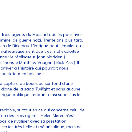
de trois agents du Mossad adulés pour avoir
riminel de guerre nazi. Trente ans plus tard,
en de Birkenau. L’intrigue peut sembler au
 malheureusement que très mal exploitée
nne : le réalisateur John Madden (
 scénariste Matthew Vaughn (
Kick-Ass
). Il
rriver à l’histoire qui pourrait nous
e spectateur en haleine.
e la capture du bourreau sur fond d’une
x digne de la saga
Twilight
et sans aucune
ntrigue politique, rendant ainsi superflus les
réciable, surtout en ce qui concerne celui de
’un des trois agents. Helen Mirren n’est
pas de rivaliser avec sa prestation
 certes très belle et mélancolique, mais ne