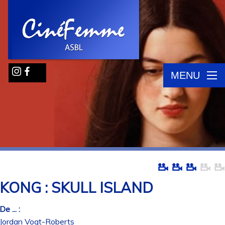
MENU
KONG : SKULL ISLAND
De ... :
Jordan Vogt-Roberts