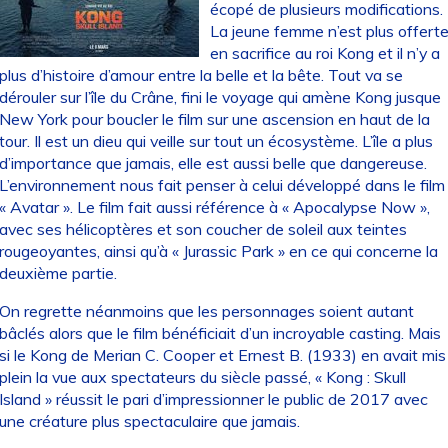
écopé de plusieurs modifications.
La jeune femme n’est plus offert
en sacrifice au roi Kong et il n’y a
plus d’histoire d’amour entre la belle et la bête. Tout va se
dérouler sur l’île du Crâne, fini le voyage qui amène Kong jusque
New York pour boucler le film sur une ascension en haut de la
tour. Il est un dieu qui veille sur tout un écosystème. L’île a plus
d’importance que jamais, elle est aussi belle que dangereuse.
L’environnement nous fait penser à celui développé dans le film
« Avatar ». Le film fait aussi référence à « Apocalypse Now »,
avec ses hélicoptères et son coucher de soleil aux teintes
rougeoyantes, ainsi qu’à « Jurassic Park » en ce qui concerne la
deuxième partie.
On regrette néanmoins que les personnages soient autant
bâclés alors que le film bénéficiait d’un incroyable casting. Mais
si le Kong de Merian C. Cooper et Ernest B. (1933) en avait mis
plein la vue aux spectateurs du siècle passé, « Kong : Skull
Island » réussit le pari d’impressionner le public de 2017 avec
une créature plus spectaculaire que jamais.