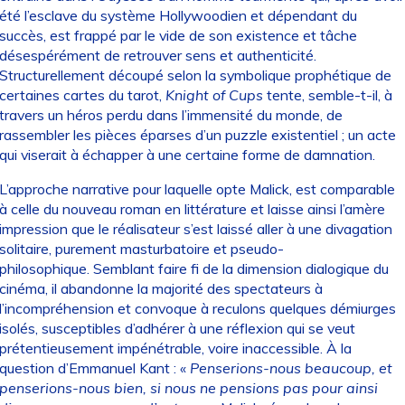
été l’esclave du système Hollywoodien et dépendant du
succès, est frappé par le vide de son existence et tâche
désespérément de retrouver sens et authenticité.
Structurellement découpé selon la symbolique prophétique de
certaines cartes du tarot,
Knight of Cups
tente, semble-t-il, à
travers un héros perdu dans l’immensité du monde, de
rassembler les pièces éparses d’un puzzle existentiel ; un acte
qui viserait à échapper à une certaine forme de damnation.
L’approche narrative pour laquelle opte Malick, est comparable
à celle du nouveau roman en littérature et laisse ainsi l’amère
impression que le réalisateur s’est laissé aller à une divagation
solitaire, purement masturbatoire et pseudo-
philosophique. Semblant faire fi de la dimension dialogique du
cinéma, il abandonne la majorité des spectateurs à
l’incompréhension et convoque à reculons quelques démiurges
isolés, susceptibles d’adhérer à une réflexion qui se veut
prétentieusement impénétrable, voire inaccessible. À la
question d’Emmanuel Kant : «
Penserions-nous beaucoup, et
penserions-nous bien, si nous ne pensions pas pour ainsi