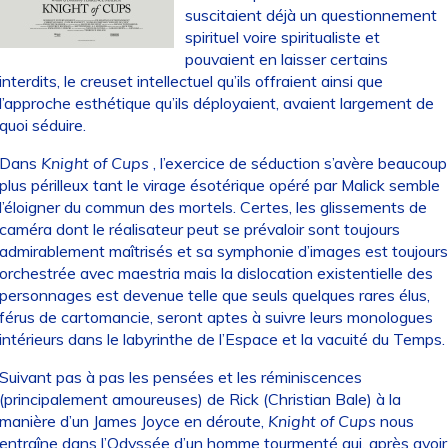
suscitaient déjà un questionnement
spirituel voire spiritualiste et
pouvaient en laisser certains
interdits, le creuset intellectuel qu’ils offraient ainsi que
l’approche esthétique qu’ils déployaient, avaient largement de
quoi séduire.
Dans
Knight of Cups
, l’exercice de séduction s’avère beaucoup
plus périlleux tant le virage ésotérique opéré par Malick semble
l’éloigner du commun des mortels. Certes, les glissements de
caméra dont le réalisateur peut se prévaloir sont toujours
admirablement maîtrisés et sa symphonie d’images est toujours
orchestrée avec maestria mais la dislocation existentielle des
personnages est devenue telle que seuls quelques rares élus,
férus de cartomancie, seront aptes à suivre leurs monologues
intérieurs dans le labyrinthe de l’Espace et la vacuité du Temps.
Suivant pas à pas les pensées et les réminiscences
(principalement amoureuses) de Rick (Christian Bale) à la
manière d’un James Joyce en déroute,
Knight of Cups
nous
entraîne dans l’Odyssée d’un homme tourmenté qui, après avoir