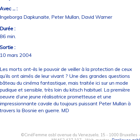
Avec ... :
Ingeborga Dapkunaite, Peter Mullan, David Warner
Durée :
86 min.
Sortie :
10 mars 2004
Les morts ont-ils le pouvoir de veiller à la protection de ceux
qu’ils ont aimés de leur vivant ? Une des grandes questions
bâteau du cinéma fantastique, mais traitée ici sur un mode
pudique et sensible, très loin du kitsch habituel. La première
oeuvre d’une jeune réalisatrice prometteuse et une
impressionnante cavale du toujours puissant Peter Mullan à
travers la Bosnie en guerre. MD
©CinéFemme asbl avenue du Venezuela, 15 - 1000 Bruxelles -