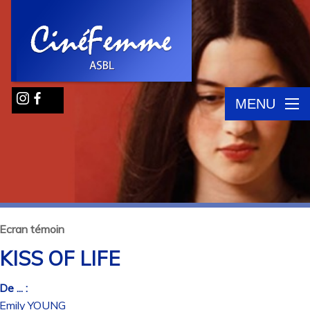
MENU
Ecran témoin
KISS OF LIFE
De ... :
Emily YOUNG