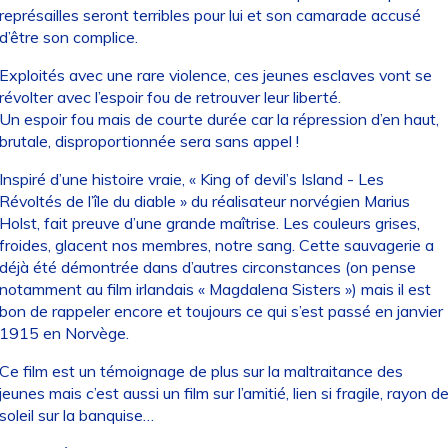
représailles seront terribles pour lui et son camarade accusé
d’être son complice.
Exploités avec une rare violence, ces jeunes esclaves vont se
révolter avec l’espoir fou de retrouver leur liberté.
Un espoir fou mais de courte durée car la répression d’en haut,
brutale, disproportionnée sera sans appel !
Inspiré d’une histoire vraie, « King of devil’s Island - Les
Révoltés de l’île du diable » du réalisateur norvégien Marius
Holst, fait preuve d’une grande maîtrise. Les couleurs grises,
froides, glacent nos membres, notre sang. Cette sauvagerie a
déjà été démontrée dans d’autres circonstances (on pense
notamment au film irlandais « Magdalena Sisters ») mais il est
bon de rappeler encore et toujours ce qui s’est passé en janvier
1915 en Norvège.
Ce film est un témoignage de plus sur la maltraitance des
jeunes mais c’est aussi un film sur l’amitié, lien si fragile, rayon d
soleil sur la banquise…