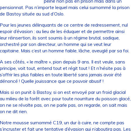
peine non pas en prison mais dans un
pensionnat. Pas n’importe lequel mais celui surnommé la prison
de Bastoy située au sud d’Oslo.
Pour les jeunes délinquants de ce centre de redressement, nul
espoir d’évasion : au lieu de les éduquer et de permettre ainsi
leur réinsertion, ils sont soumis à un régime brutal, sadique,
orchestré par son directeur, un homme qui se veut leur
capitaine. Mais c’est un homme faible, lâche, aveuglé par sa foi.
A ses côtés, « le maître », pion depuis 9 ans. Il est veule, sans
principe, voit tout, entend tout et régit tout ! Et n’hésite pas à
s’offrir les plus faibles en toute liberté sans jamais avoir été
dénoncé ! Quelle jouissance que ce pouvoir abusif !
Mais si on punit à Bastoy, si on est envoyé par un froid glacial
au milieu de la forêt avec pour toute nourriture du poisson glacé,
on ne se révolte pas, on ne parle pas, on regarde, on sait mais
on ne dit rien.
Notre mousse surnommé C19, un dur à cuire, ne compte pas
s’incruster et fait une tentative d’évasion qui n’aboutira pas. Les